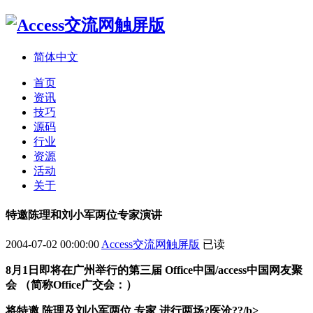
简体中文
首页
资讯
技巧
源码
行业
资源
活动
关于
特邀陈理和刘小军两位专家演讲
2004-07-02 00:00:00
Access交流网触屏版
已读
8月1日即将在广州举行的第三届 Office中国/access中国网友聚
会 （简称Office广交会：）
将特邀 陈理及刘小军两位 专家 进行两场?医沧??/b>