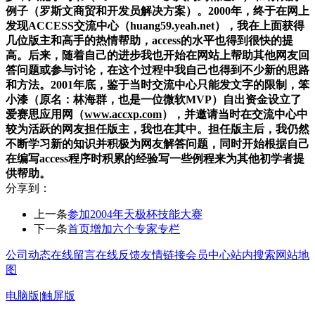
例子（罗斯文商贸和开发员解决方案）。2000年，终于在网上
发现ACCESS交流中心（huang59.yeah.net），我在上面获得
几位版主和高手的热情帮助，access的水平也得到很快的提
高。后来，随着自己的进步我也开始在网站上帮助其他网友回
答问题或参与讨论，在这个过程中我自己也得到不少新的思路
和方法。2001年底，鉴于当时交流中心只能发文字的限制，笨
小漆（原名：林海群，也是一位微软MVP）自出资金设立了
爱赛思应用网（
www.accxp.com
），并邀请当时在交流中心中
较为活跃的网友担任版主，我也在其中。担任版主后，我仍然
不断学习新的知识并积极为网友解答问题，同时开始根据自己
在编写access程序时积累的经验写一些例程来为其他初学者提
供帮助。
分享到：
上一条
参加2004年天极杯技能大赛
下一条
首页增加六个专家专栏
公司动态
在线留言
在线反馈
友情链接
会员中心
站内搜索
网站地
图
电脑版
|
触屏版