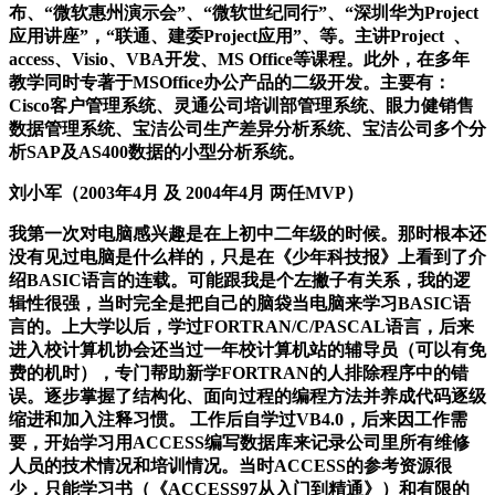
布、“微软惠州演示会”、“微软世纪同行”、“深圳华为Project
应用讲座”，“联通、建委Project应用”、等。主讲Project 、
access、Visio、VBA开发、MS Office等课程。此外，在多年
教学同时专著于MSOffice办公产品的二级开发。主要有：
Cisco客户管理系统、灵通公司培训部管理系统、眼力健销售
数据管理系统、宝洁公司生产差异分析系统、宝洁公司多个分
析SAP及AS400数据的小型分析系统。
刘小军
（2003年4月 及 2004年4月 两任MVP）
我第一次对电脑感兴趣是在上初中二年级的时候。那时根本还
没有见过电脑是什么样的，只是在《少年科技报》上看到了介
绍BASIC语言的连载。可能跟我是个左撇子有关系，我的逻
辑性很强，当时完全是把自己的脑袋当电脑来学习BASIC语
言的。上大学以后，学过FORTRAN/C/PASCAL语言，后来
进入校计算机协会还当过一年校计算机站的辅导员（可以有免
费的机时），专门帮助新学FORTRAN的人排除程序中的错
误。逐步掌握了结构化、面向过程的编程方法并养成代码逐级
缩进和加入注释习惯。 工作后自学过VB4.0，后来因工作需
要，开始学习用ACCESS编写数据库来记录公司里所有维修
人员的技术情况和培训情况。当时ACCESS的参考资源很
少，只能学习书（《ACCESS97从入门到精通》）和有限的