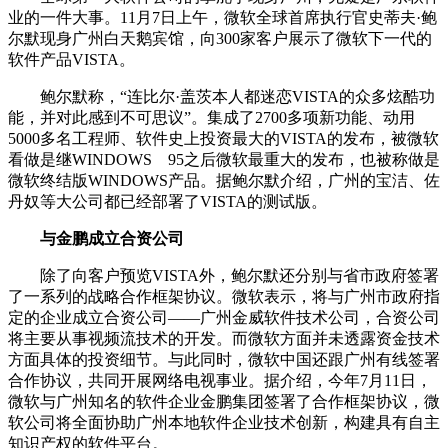
业的一件大事。11月7日上午，微软全球首席执行官史蒂夫·鲍
尔默现身广州白天鹅宾馆，向300家客户展示了微软下一代的
软件产品VISTA。
鲍尔默称，“连比尔·盖茨本人都迷恋VISTA的众多炫酷功
能，并对此感到不可思议”。集成了2700多项新功能、动用
5000多名工程师、软件史上投资最大的VISTA的发布，被微软
看做是继WINDOWS 95之后微软最重大的发布，也被称做是
微软终结版WINDOWS产品。据鲍尔默介绍，广州的宝洁、佐
丹奴等大公司都已经部署了VISTA的测试版。
与金鹏成立合资公司
除了向客户预览VISTA外，鲍尔默还分别与省市政府签署
了一系列的战略合作框架协议。微软表示，将与广州市政府指
定的企业成立合资公司——广州金威软件技术公司，合资公司
将主要从事视频流技术的开发。而微软方面并未透露资金技术
方面具体的投资细节。与此同时，微软中国还跟广州有线签署
合作协议，共同开展网络电视事业。据介绍，今年7月11日，
微软与广州知名的软件企业金鹏集团签署了合作框架协议，微
软公司将全面协助广州本地软件企业技术创新，构建具有自主
知识产权的软件平台。