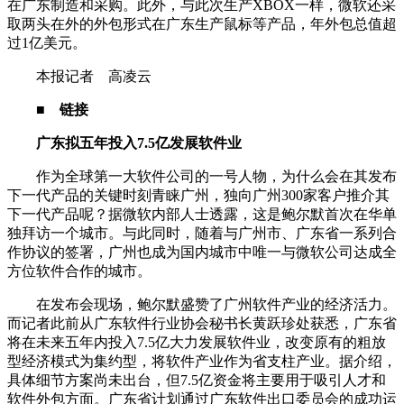
在广东制造和采购。此外，与此次生产XBOX一样，微软还采
取两头在外的外包形式在广东生产鼠标等产品，年外包总值超
过1亿美元。
本报记者 高凌云
■
链接
广东拟五年投入7.5亿发展软件业
作为全球第一大软件公司的一号人物，为什么会在其发布
下一代产品的关键时刻青睐广州，独向广州300家客户推介其
下一代产品呢？据微软内部人士透露，这是鲍尔默首次在华单
独拜访一个城市。与此同时，随着与广州市、广东省一系列合
作协议的签署，广州也成为国内城市中唯一与微软公司达成全
方位软件合作的城市。
在发布会现场，鲍尔默盛赞了广州软件产业的经济活力。
而记者此前从广东软件行业协会秘书长黄跃珍处获悉，广东省
将在未来五年内投入7.5亿大力发展软件业，改变原有的粗放
型经济模式为集约型，将软件产业作为省支柱产业。据介绍，
具体细节方案尚未出台，但7.5亿资金将主要用于吸引人才和
软件外包方面。广东省计划通过广东软件出口委员会的成功运