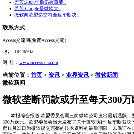
盖茨:2008年后仍有事要..
盖茨:Google是微软大..
微软向欧盟递交符合反垄断决..
联系方式
Access交流网(免费Access交流）
QQ：18449932
网 址：
www.access-cn.com
当前位置：
首页
>
资讯
>
业界资讯
>
微软新闻
微软新闻
微软垄断罚款或升至每天300万
本报综合报道 欧盟委员会周三向微软公司发出最后通牒，要求
300万欧元。欧盟委员会当天发布了关于微软执行“反垄断裁决
定11月23日为微软提交完整的技术资料的最后期限，以保证在