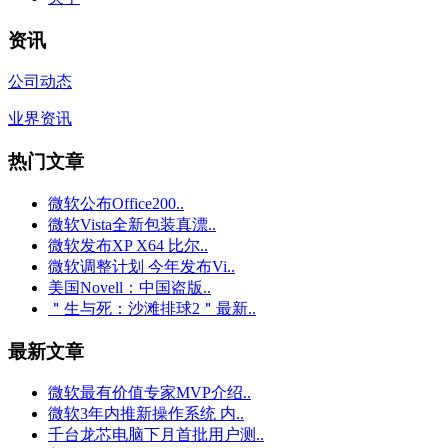
资讯
公司动态
业界资讯
热门文章
微软公布Office200..
微软Vista全新包装真漂..
微软发布XP X64 比尔..
微软调整计划 今年发布Vi..
美国Novell：中国盗版..
＂生与死：沙滩排球2＂最新..
最新文章
微软最有价值专家MVP介绍..
微软3年内推新操作系统 内..
千台龙芯电脑下月首批用户测..