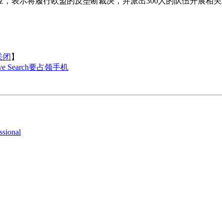
出回应，表示将履行欧盟的反垄断裁决，并派出300人的队伍开展相
关闭
】
ve Search要占领手机
ional