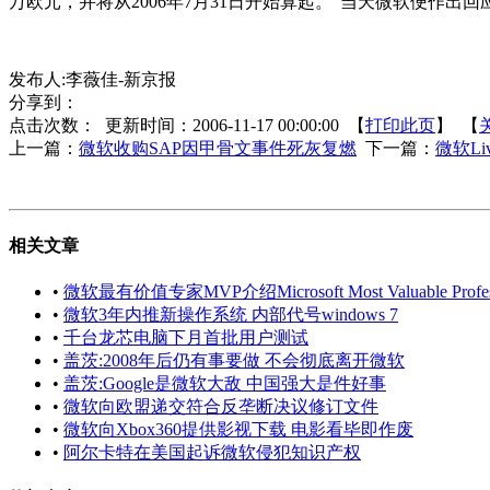
万欧元，并将从2006年7月31日开始算起。”当天微软便作
发布人:李薇佳-新京报
分享到：
点击次数：
更新时间：2006-11-17 00:00:00 【
打印此页
】 【
上一篇：
微软收购SAP因甲骨文事件死灰复燃
下一篇：
微软Li
相关文章
•
微软最有价值专家MVP介绍Microsoft Most Valuable Profess
•
微软3年内推新操作系统 内部代号windows 7
•
千台龙芯电脑下月首批用户测试
•
盖茨:2008年后仍有事要做 不会彻底离开微软
•
盖茨:Google是微软大敌 中国强大是件好事
•
微软向欧盟递交符合反垄断决议修订文件
•
微软向Xbox360提供影视下载 电影看毕即作废
•
阿尔卡特在美国起诉微软侵犯知识产权