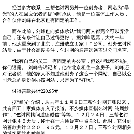
经过多方联系，三帮乞讨网另外一位创办者、网名为“暴
光”的人在回应记者的提问时承认，他是一位媒体工作人员，
合作伙伴刘峰在北京也有固定的工作。
而在此前，刘峰也向媒体承认“我们两人都完全可以养活
自己，还有条件让自己过得更好”。据刘峰透露，大约一年
前，他从重庆到了北京，注册成立１家ＩＴ公司。创办乞讨网
站后，由于社会高度关注，乞讨网的名声远远盖过公司名声。
“我有自己的员工，有固定的办公室，但这些我都不能向
你们透露。”刘峰告诉记者，他在北京租住一套房子。刘峰还
对记者说，他的家人不知道他创办了这么一个网站。自己以公
司老总的身份创办该网站，只是为了“好玩”。
讨得善款共计220.95元
据“暴光”介绍，从去年１１月８日三帮乞讨网开张以来，
共有四五十家媒体介入了报道。不少媒体直指乞讨网“纯属炒
作”，“乞讨网拷问道德诚信”等等。１２月２４日，三帮乞讨
网开张４６天后，终于在一片质疑声中被关闭。此时，它讨到
的善款共计２２０．９５元。１２月２７日，三帮乞讨网相关
的博客网站也被关闭。