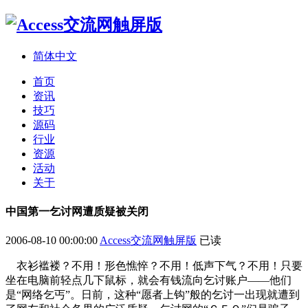
简体中文
首页
资讯
技巧
源码
行业
资源
活动
关于
中国第一乞讨网遭质疑被关闭
2006-08-10 00:00:00
Access交流网触屏版
已读
衣衫褴褛？不用！形色憔悴？不用！低声下气？不用！只要
坐在电脑前轻点几下鼠标，就会有钱流向乞讨账户——他们
是“网络乞丐”。日前，这种“愿者上钩”般的乞讨一出现就遭到