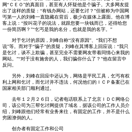
网“ＣＥＯ”的真面目，甚至有人怀疑他是个骗子。大多网友提
出了这样的质疑：“有钱办网站，还要乞讨？”但被称为中国网
丐第一人的刘峰一直隐藏在背后，极少在媒体上露面。他在博
客上说：“按叫花子的说法，就跟您要一块钱而已，还得给您
一份简历啊？”“乞丐是我的名分，也就是我的名字。”
对于乞讨的原因，刘峰自称“没有原因”、“我们不想
说”等。而对于“骗子”的质疑，刘峰在其博客上回应说：“我只
是乞讨，谈不上欺骗，甚至完全不需要网友带着同情心来我的
网站。”“对于没有施舍的人，我们骗你什么了？”他在留言中
反问。
另外，刘峰在回应中还认为，网络是平民工具，乞丐有权
利上网和乞讨，而乞讨并不违法，何况他们的ＩＣＰ备案已在
国家相关部门顺利通过。
去年１２月２６日，记者电话联系上了北京ＩＤＣ网络公
司，该公司为三帮乞讨网提供了域名，据该公司的工作人员介
绍，刘峰跟他们经常有业务来往，有固定的工作，并不是什么
穷困潦倒的人。
创办者有固定工作和公司