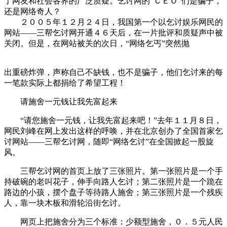
了网友和社会各界的广泛质疑。乞讨网的“ＣＥＯ”们是骗子，
还是网络奇人？
２００５年１２月２４日，我国第一个以乞讨娱乐网民的
网站——三帮乞讨网开通４６天后，在一片批评和质疑声中被
关闭。但是，在网站被关的次日，“网络乞丐”突然抛
出重磅炸弹，声称自己不缺钱，也不是骗子，他们乞讨来的每
一笔款实际上都捐给了希望工程！
请施舍一元钱让我先富起来
“请您施舍一元钱，让我先富起来吧！”去年１１月８日，
网民刘峰在网上发出这样的呼唤，并在北京创办了全国首家乞
讨网站——三帮乞讨网，随即“网络乞讨”在全国掀起一股旋
风。
三帮乞讨网的首页上放了三张照片。第一张照片是一个手
持破碗的老叫花子，伸手向路人乞讨；第二张照片是一个跪在
路边的小孩，摆个盘子等待路人施舍；第三张照片是一个残疾
人，靠一块木板和滑轮沿街乞讨。
网页上把施舍分为三个标准：少额型施舍，０．５元人民