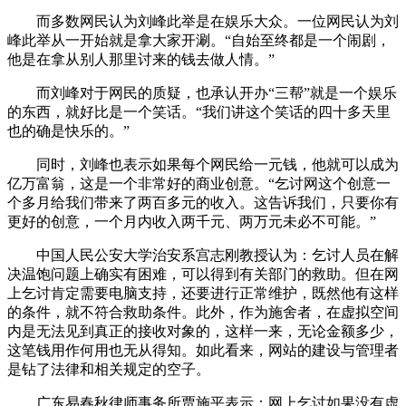
而多数网民认为刘峰此举是在娱乐大众。一位网民认为刘
峰此举从一开始就是拿大家开涮。“自始至终都是一个闹剧，
他是在拿从别人那里讨来的钱去做人情。”
而刘峰对于网民的质疑，也承认开办“三帮”就是一个娱乐
的东西，就好比是一个笑话。“我们讲这个笑话的四十多天里
也的确是快乐的。”
同时，刘峰也表示如果每个网民给一元钱，他就可以成为
亿万富翁，这是一个非常好的商业创意。“乞讨网这个创意一
个多月给我们带来了两百多元的收入。这告诉我们，只要你有
更好的创意，一个月内收入两千元、两万元未必不可能。”
中国人民公安大学治安系宫志刚教授认为：乞讨人员在解
决温饱问题上确实有困难，可以得到有关部门的救助。但在网
上乞讨肯定需要电脑支持，还要进行正常维护，既然他有这样
的条件，就不符合救助条件。此外，作为施舍者，在虚拟空间
内是无法见到真正的接收对象的，这样一来，无论金额多少，
这笔钱用作何用也无从得知。如此看来，网站的建设与管理者
是钻了法律和相关规定的空子。
广东易春秋律师事务所贾施平表示：网上乞讨如果没有虚