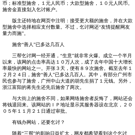
币；标准型施舍，１元人民币；大款型施舍，１０元人民币。
施舍金直接划入乞讨账户。
版主还特地在网页中注明：接受更大额的施舍，并在大款
型施舍中选择相应支付数量。不过，乞讨网还“友情提醒网友
量力而施”。
施舍“善人”已多达几百人
三帮乞讨网一经开通，“生意”就非常火爆。成立一个半月
以来，该网的点击率高达１０万人次，成了去年中国十大增长
率最快的网站之一。开张３天，便有８９次施舍。截至去年１
２月２４日，施舍“善人”已多达几百人。其中，有部分广州市
民也参与了施舍，广州中山大道的胡先生捐了１元钱。另外，
浙江富阳的蒋先生还先后施舍了两次。
与大街上的施舍不同，如果网络施舍者反悔了，网站还会
将钱退回来。该网站的ＩＰ地址显示其服务器设在北京，２０
０５年１１月２１日通过审批。
有钱办网站，还要乞讨？
随着“三帮”的影响日益扩大，网友都希望看到这个乞讨