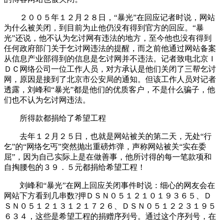
２００５年１２月２８日，“暴光”在回应记者时说，网站
为什么被关闭，到目前为止他仍没有得到官方的回应。“暴
光”还说，他不认为乞讨网有违法的地方，至今他也没有得到
任何政府部门关于乞讨网违法的提醒，而之前他通过网站备案
从信息产业部得到的信息是乞讨网并不违法。记者致电北京Ｉ
ＤＣ网络公司一位工作人员，对方承认是他们关闭了三帮乞讨
网，原因是接到了北京市公安局的通知。但该工作人员对记者
透露，刘峰和“暴光”都是他们的优质客户，不是什么骗子，他
们也不认为乞讨网违法。
所得款都捐给了希望工程
去年１２月２５日，也就是网站被关的第二天，无处“行
乞”的“网络乞丐”突然抛出重磅炸弹，声称网站被关“实在委
屈”，因为自己实际上是在做善事，他所讨得的每一笔款项和
自掏腰包的３９．５元都捐给希望工程！
刘峰和“暴光”在网上回应关闭事件时说：细心的网友会在
网站下方看到几串数?押ＤＳＮ０５１２１０１９３６５、Ｄ
ＳＮ０５１２１３１２１７２６、ＤＳＮ０５１２２３１９５
６３４，这些是希望工程的捐赠序列号。通过这个序列号，在