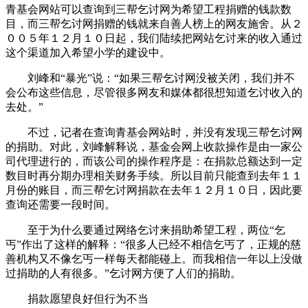
青基会网站可以查询到三帮乞讨网为希望工程捐赠的钱款数
目，而三帮乞讨网捐赠的钱就来自善人榜上的网友施舍。从２
００５年１２月１０日起，我们陆续把网站乞讨来的收入通过
这个渠道加入希望小学的建设中。
刘峰和“暴光”说：“如果三帮乞讨网没被关闭，我们并不
会公布这些信息，尽管很多网友和媒体都很想知道乞讨收入的
去处。”
不过，记者在查询青基会网站时，并没有发现三帮乞讨网
的捐助。对此，刘峰解释说，基金会网上收款操作是由一家公
司代理进行的，而该公司的操作程序是：在捐款总额达到一定
数目时再分期办理相关财务手续。所以目前只能查到去年１１
月份的账目，而三帮乞讨网捐款在去年１２月１０日，因此要
查询还需要一段时间。
至于为什么要通过网络乞讨来捐助希望工程，两位“乞
丐”作出了这样的解释：“很多人已经不相信乞丐了，正规的慈
善机构又不像乞丐一样每天都能碰上。而我相信一年以上没做
过捐助的人有很多。”乞讨网方便了人们的捐助。
捐款愿望良好但行为不当