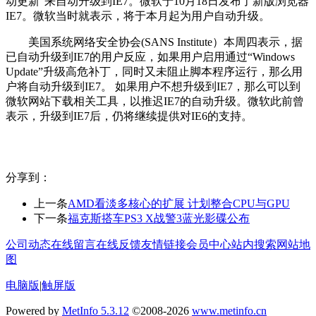
动更新”来自动升级到IE7。微软于10月18日发布了新版浏览器
IE7。微软当时就表示，将于本月起为用户自动升级。
美国系统网络安全协会(SANS Institute）本周四表示，据
已自动升级到IE7的用户反应，如果用户启用通过“Windows
Update”升级高危补丁，同时又未阻止脚本程序运行，那么用
户将自动升级到IE7。 如果用户不想升级到IE7，那么可以到
微软网站下载相关工具，以推迟IE7的自动升级。微软此前曾
表示，升级到IE7后，仍将继续提供对IE6的支持。
分享到：
上一条
AMD看淡多核心的扩展 计划整合CPU与GPU
下一条
福克斯搭车PS3 X战警3蓝光影碟公布
公司动态
在线留言
在线反馈
友情链接
会员中心
站内搜索
网站地
图
电脑版
|
触屏版
Powered by
MetInfo 5.3.12
©2008-2026
www.metinfo.cn