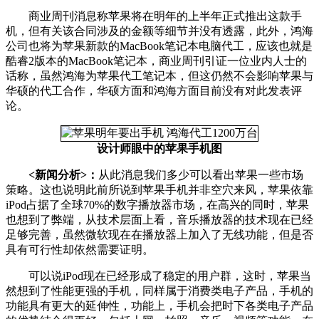
商业周刊消息称苹果将在明年的上半年正式推出这款手
机，但有关该合同涉及的金额等细节并没有透露，此外，鸿海
公司也将为苹果新款的MacBook笔记本电脑代工，应该也就是
酷睿2版本的MacBook笔记本，商业周刊引证一位业内人士的
话称，虽然鸿海为苹果代工笔记本，但这仍然不会影响苹果与
华硕的代工合作，华硕方面和鸿海方面目前没有对此发表评
论。
设计师眼中的苹果手机图
<新闻分析>：
从此消息我们多少可以看出苹果一些市场
策略。这也说明此前所说到苹果手机并非空穴来风，苹果依靠
iPod占据了全球70%的数字播放器市场，在高兴的同时，苹果
也想到了弊端，从技术层面上看，音乐播放器的技术现在已经
足够完善，虽然微软现在在播放器上加入了无线功能，但是否
具有可行性却依然需要证明。
可以说iPod现在已经形成了稳定的用户群，这时，苹果当
然想到了性能更强的手机，同样属于消费类电子产品，手机的
功能具有更大的延伸性，功能上，手机会把时下各类电子产品