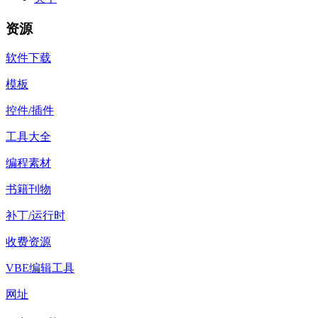
资源
软件下载
模板
控件/插件
工具大全
编程素材
书籍刊物
补丁/运行时
收费资源
VBE编辑工具
网址