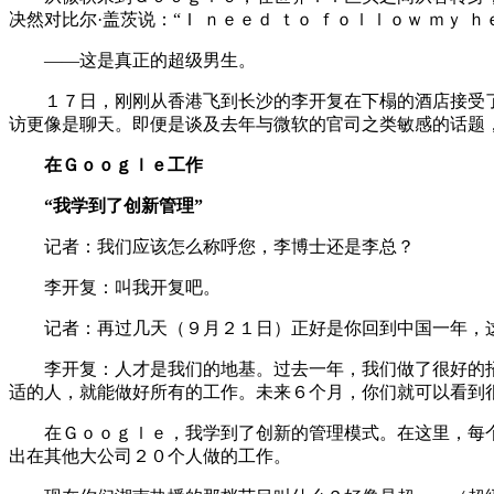
决然对比尔·盖茨说：“Ｉ ｎｅｅｄ ｔｏ ｆｏｌｌｏｗ ｍｙ 
——这是真正的超级男生。
１７日，刚刚从香港飞到长沙的李开复在下榻的酒店接受了
访更像是聊天。即便是谈及去年与微软的官司之类敏感的话题
在Ｇｏｏｇｌｅ工作
“我学到了创新管理”
记者：我们应该怎么称呼您，李博士还是李总？
李开复：叫我开复吧。
记者：再过几天（９月２１日）正好是你回到中国一年，这
李开复：人才是我们的地基。过去一年，我们做了很好的招
适的人，就能做好所有的工作。未来６个月，你们就可以看到
在Ｇｏｏｇｌｅ，我学到了创新的管理模式。在这里，每个
出在其他大公司２０个人做的工作。