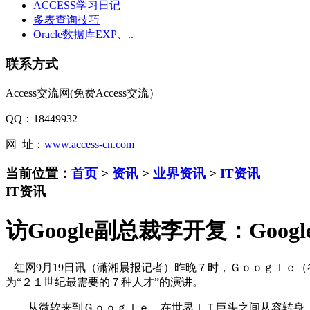
ACCESS学习日记
多表查询技巧
Oracle数据库EXP、..
联系方式
Access交流网(免费Access交流）
QQ：18449932
网 址：
www.access-cn.com
当前位置：
首页
>
资讯
>
业界资讯
>
IT资讯
IT资讯
访Google副总裁李开复：Goo
红网9月19日讯（潇湘晨报记者）昨晚７时，Ｇｏｏｇｌｅ（
为“２１世纪最需要的７种人才”的演讲。
从微软来到Ｇｏｏｇｌｅ，在世界ＩＴ巨头之间从容转身，李