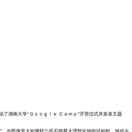
了湖南大学“Ｇｏｏｇｌｅ Ｃａｍｐ”开营仪式并发表主题
”，当即便是大如微软公司不能最大理想化他的目标时，他也会