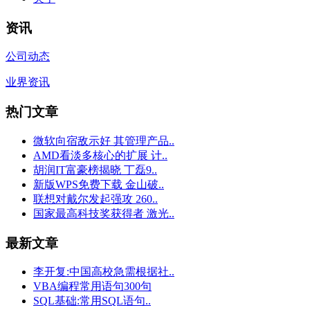
资讯
公司动态
业界资讯
热门文章
微软向宿敌示好 其管理产品..
AMD看淡多核心的扩展 计..
胡润IT富豪榜揭晓 丁磊9..
新版WPS免费下载 金山破..
联想对戴尔发起强攻 260..
国家最高科技奖获得者 激光..
最新文章
李开复:中国高校急需根据社..
VBA编程常用语句300句
SQL基础:常用SQL语句..