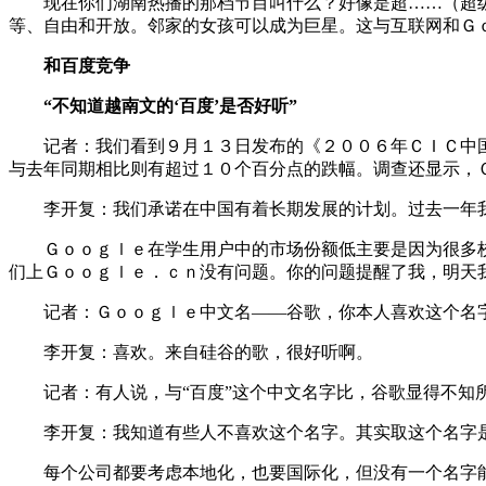
现在你们湖南热播的那档节目叫什么？好像是超……（超级
等、自由和开放。邻家的女孩可以成为巨星。这与互联网和Ｇ
和百度竞争
“不知道越南文的‘百度’是否好听”
记者：我们看到９月１３日发布的《２００６年ＣＩＣ中国
与去年同期相比则有超过１０个百分点的跌幅。调查还显示，
李开复：我们承诺在中国有着长期发展的计划。过去一年我
Ｇｏｏｇｌｅ在学生用户中的市场份额低主要是因为很多校
们上Ｇｏｏｇｌｅ．ｃｎ没有问题。你的问题提醒了我，明天
记者：Ｇｏｏｇｌｅ中文名——谷歌，你本人喜欢这个名
李开复：喜欢。来自硅谷的歌，很好听啊。
记者：有人说，与“百度”这个中文名字比，谷歌显得不知
李开复：我知道有些人不喜欢这个名字。其实取这个名字是要
每个公司都要考虑本地化，也要国际化，但没有一个名字能够