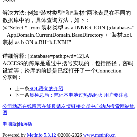
解决方法: 例如“装材类型”和“装材”两张表是在不同的
数据库
中的，具体查询方法，如下：
@"Select * from 装材类型 as a INNER JOIN [;database="
+ AppDomain.CurrentDomain.BaseDirectory + "装材.zc].
装材 as b ON a.BH=b.LXBH"
详细解释: [;database=path;pwd=12].A
ACCESS的跨库是通过中括号实现的，包括路径，密码
设置等；跨库的前提是已经打开了一个Connection。
分享到：
上一条
SQL语句的介绍
下一条
质检总局：笔记本电池过热易起火 用户要注意
公司动态
在线留言
在线反馈
友情链接
会员中心
站内搜索
网站地
图
电脑版
|
触屏版
Powered by
MetInfo 5.3.12
©2008-2026
www.metinfo.cn