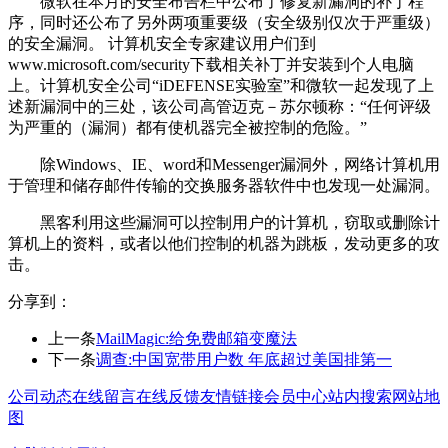
微软在本月的安全布告栏中公布了修复新漏洞的补丁程
序，同时还公布了另外两项重要级（安全级别仅次于严重级）
的安全漏洞。
计算机安全专家建议用户们到
www.microsoft.com/security下载相关补丁并安装到个人电脑
上。计算机安全公司“iDEFENSE实验室”和微软一起发现了上
述新漏洞中的三处，该公司高管迈克－苏尔顿称：“任何评级
为严重的（漏洞）都有使机器完全被控制的危险。”
除Windows、IE、word和Messenger漏洞外，网络计算机用
于管理和储存邮件传输的交换服务器软件中也发现一处漏洞。
黑客利用这些漏洞可以控制用户的计算机，窃取或删除计
算机上的资料，或者以他们控制的机器为跳板，发动更多的攻
击。
分享到：
上一条
MailMagic:给免费邮箱变魔法
下一条
调查:中国宽带用户数 年底超过美国排第一
公司动态
在线留言
在线反馈
友情链接
会员中心
站内搜索
网站地
图