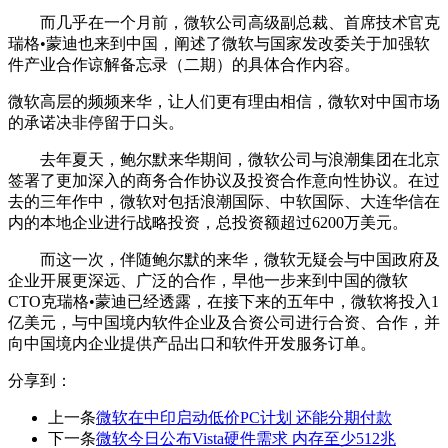
而几乎在一个月前，微软公司高级副总裁、首席技术官克
瑞格•蒙迪也来到中国，阐述了微软与国家发改委关于加强
软
件
产业合作谅解备忘录（二期）的具体合作内容。
微软高层的频频来华，让人们更有理由相信，微软对中国
市场
的承诺决非停留于口头。
去年夏天，鲍尔默来华期间，微软公司与
浪潮
集团在北京
签署了更加深入的商务合作协议及投资合作意向性协议。在过
去的三年作中，微软对包括浪潮国际、中软国际、大连华信在
内的本地企业进行战略投资，总投资额超过6200万美元。
而这一次，伴随鲍尔默的来华，微软无疑会与中国政府及
企业开展更深远、广泛的合作，早他一步来到中国的微软
CTO克瑞格•蒙迪已经透露，在接下来的五年中，微软将投入1
亿美元，与中国境内软件企业及合资公司进行合资、合作，并
向中国境内企业提供产品出口和软件开发服务订单。
分享到：
上一条
微软在中印启动低价PC计划 还能分期付款
下一条
微软今日公布Vista硬件需求 内存至少512兆