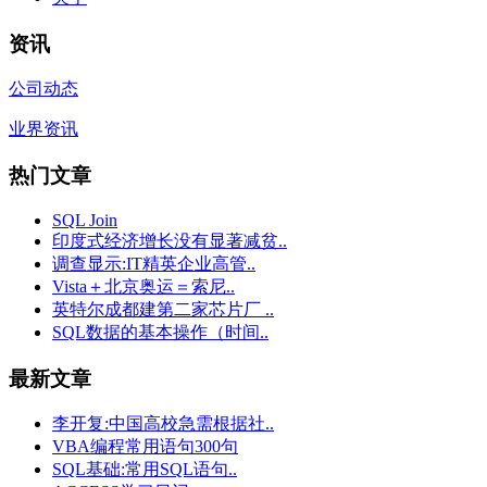
资讯
公司动态
业界资讯
热门文章
SQL Join
印度式经济增长没有显著减贫..
调查显示:IT精英企业高管..
Vista＋北京奥运＝索尼..
英特尔成都建第二家芯片厂 ..
SQL数据的基本操作（时间..
最新文章
李开复:中国高校急需根据社..
VBA编程常用语句300句
SQL基础:常用SQL语句..