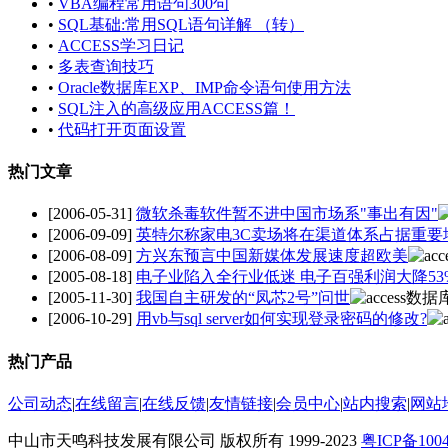
•
VBA编程常用语句300句
•
SQL基础:常用SQL语句详解 （转）
•
ACCESS学习日记
•
多表查询技巧
•
Oracle数据库EXP、IMP命令语句使用方法
•
SQL注入的高级应用ACCESS篇！
•
代码打开页面设置
热门文章
[2006-05-31]
微软杀毒软件暂不进中国市场系"事出有因"
[2006-09-09]
英特尔称家电3C卖场将在渠道体系占据重要
[2006-08-09]
方兴东预言中国新媒体发展速度超欧美
[2005-08-18]
电子业陷入全行业低迷 电子百强利润大降53
[2005-11-30]
我国自主研发的“凤芯2号”问世
[2006-10-29]
用vb与sql server如何实现登录密码的修改?
热门产品
公司动态
|
在线留言
|
在线反馈
|
友情链接
|
会员中心
|
站内搜索
|
网站
中山市天鸣科技发展有限公司 版权所有 1999-2023
粤ICP备100