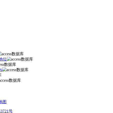
地位
%
地图
43721号