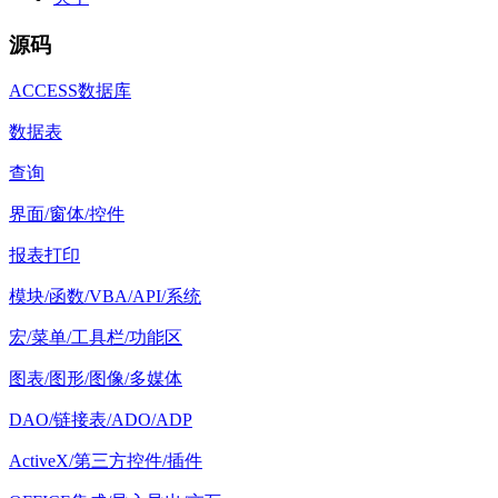
源码
ACCESS数据库
数据表
查询
界面/窗体/控件
报表打印
模块/函数/VBA/API/系统
宏/菜单/工具栏/功能区
图表/图形/图像/多媒体
DAO/链接表/ADO/ADP
ActiveX/第三方控件/插件