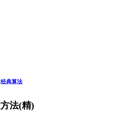
>
经典算法
方法(精)