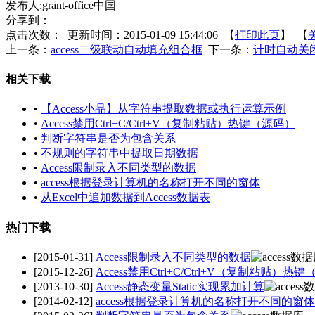
发布人:grant-office中国
分享到：
点击次数：
更新时间：2015-01-09 15:44:06 【
打印此页
】 【
上一条：
access二级联动自动填充组合框
下一条：
计时自动关闭
相关下载
•
【Access小品】从字符串提取数据或执行运算示例
•
Access禁用Ctrl+C/Ctrl+V（复制粘贴）热键（源码）
•
判断字符串是否为包含关系
•
不规则的字符串中提取日期数据
•
Access限制录入不同类型的数据
•
access根据登录计算机的名称打开不同的窗体
•
从Excel中追加数据到Access数据表
热门下载
[2015-01-31]
Access限制录入不同类型的数据
[2015-12-26]
Access禁用Ctrl+C/Ctrl+V（复制粘贴）热
[2013-10-30]
Access静态变量Static实现累加计算
[2014-02-12]
access根据登录计算机的名称打开不同的窗体