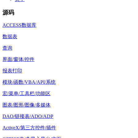
源码
ACCESS数据库
数据表
查询
界面/窗体/控件
报表打印
模块/函数/VBA/API/系统
宏/菜单/工具栏/功能区
图表/图形/图像/多媒体
DAO/链接表/ADO/ADP
ActiveX/第三方控件/插件