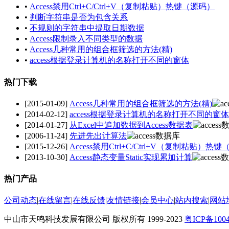
•
Access禁用Ctrl+C/Ctrl+V（复制粘贴）热键（源码）
•
判断字符串是否为包含关系
•
不规则的字符串中提取日期数据
•
Access限制录入不同类型的数据
•
Access几种常用的组合框筛选的方法(精)
•
access根据登录计算机的名称打开不同的窗体
热门下载
[2015-01-09]
Access几种常用的组合框筛选的方法(精)
[2014-02-12]
access根据登录计算机的名称打开不同的窗体
[2014-01-27]
从Excel中追加数据到Access数据表
[2006-11-24]
先进先出计算法
[2015-12-26]
Access禁用Ctrl+C/Ctrl+V（复制粘贴）热
[2013-10-30]
Access静态变量Static实现累加计算
热门产品
公司动态
|
在线留言
|
在线反馈
|
友情链接
|
会员中心
|
站内搜索
|
网站
中山市天鸣科技发展有限公司 版权所有 1999-2023
粤ICP备100