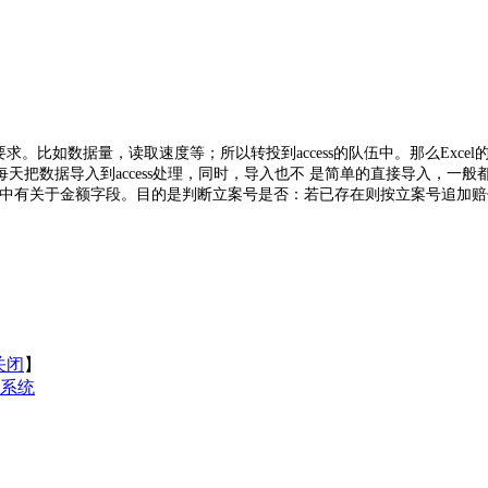
要求。比如数据量，读取速度等；所以转投到access的队伍中。那么Exce
把数据导入到access处理，同时，导入也不 是简单的直接导入，一般
字段，其中有关于金额字段。目的是判断立案号是否：若已存在则按立案号追
关闭
】
析系统