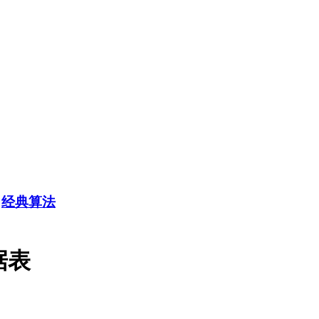
>
经典算法
据表