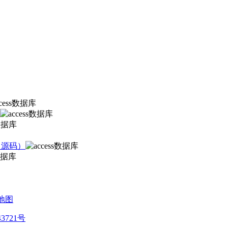
键（源码）
地图
43721号