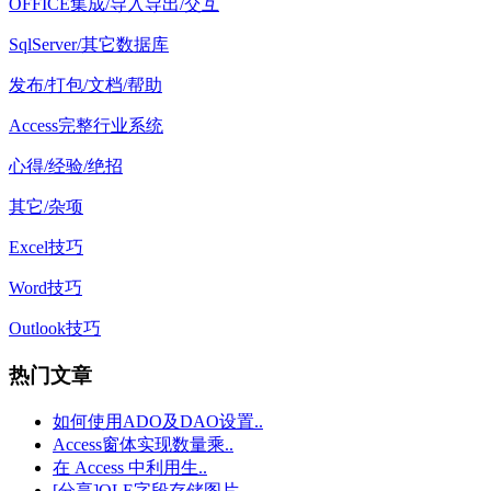
OFFICE集成/导入导出/交互
SqlServer/其它数据库
发布/打包/文档/帮助
Access完整行业系统
心得/经验/绝招
其它/杂项
Excel技巧
Word技巧
Outlook技巧
热门文章
如何使用ADO及DAO设置..
Access窗体实现数量乘..
在 Access 中利用生..
[分享]OLE字段存储图片..