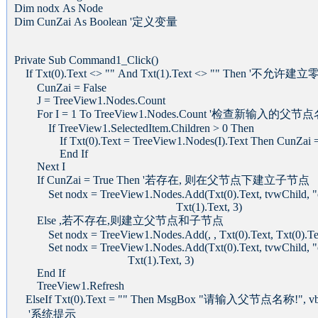
Dim nodx As Node
Dim CunZai As Boolean '定义变量
Private Sub Command1_Click()
If Txt(0).Text <> "" And Txt(1).Text <> "" Then
CunZai = False
J = TreeView1.Nodes.Count
For I = 1 To TreeView1.Nodes.Count '检查新输入的
If TreeView1.SelectedItem.Children > 0 Then
If Txt(0).Text = TreeView1.Nodes(I).Text Then CunZai =
End If
Next I
If CunZai = True Then '若存在, 则在父节点下建立子节点
Set nodx = TreeView1.Nodes.Add(Txt(0).Text, tvwChild, "c
Txt(1).Text, 3)
Else ,若不存在,则建立父节点和子节点
Set nodx = TreeView1.Nodes.Add(, , Txt(0).Text, Txt(0).Tex
Set nodx = TreeView1.Nodes.Add(Txt(0).Text, tvwChild, "ch
Txt(1).Text, 3)
End If
TreeView1.Refresh
ElseIf Txt(0).Text = "" Then MsgBox "请输入父节点名称!", vb
'系统提示