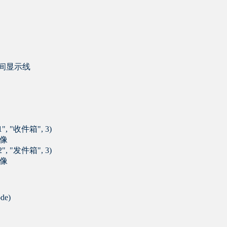
节点之间显示线
01", "收件箱", 3)
图像
02", "发件箱", 3)
图像
de)