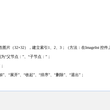
张个性图片（32×32），建立索引1、2、3；（方法：在Imagelis
分别为“父节点：”、“子节点：”；
”；
添加”、“展开”、“收起”、“排序”、“删除”、“退出”；