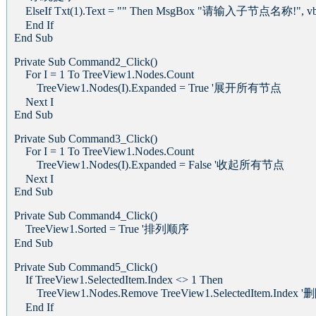
ElseIf Txt(1).Text = "" Then MsgBox "请输入子节点名称!", vb
End If
End Sub
Private Sub Command2_Click()
For I = 1 To TreeView1.Nodes.Count
TreeView1.Nodes(I).Expanded = True '展开所有节点
Next I
End Sub
Private Sub Command3_Click()
For I = 1 To TreeView1.Nodes.Count
TreeView1.Nodes(I).Expanded = False '收起所有节点
Next I
End Sub
Private Sub Command4_Click()
TreeView1.Sorted = True '排列顺序
End Sub
Private Sub Command5_Click()
If TreeView1.SelectedItem.Index <> 1 Then
TreeView1.Nodes.Remove TreeView1.SelectedItem.Ind
End If