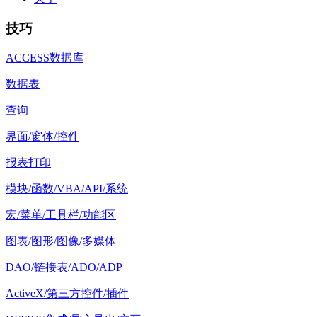
技巧
ACCESS数据库
数据表
查询
界面/窗体/控件
报表打印
模块/函数/VBA/API/系统
宏/菜单/工具栏/功能区
图表/图形/图像/多媒体
DAO/链接表/ADO/ADP
ActiveX/第三方控件/插件