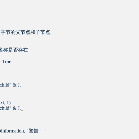
 '不允许建立零字节的父节点和子节点
父节点名称是否存在
 True
hild" & J,
t, 1)
ild" & J,_
Information, "警告！"