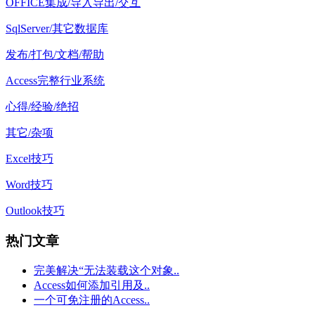
OFFICE集成/导入导出/交互
SqlServer/其它数据库
发布/打包/文档/帮助
Access完整行业系统
心得/经验/绝招
其它/杂项
Excel技巧
Word技巧
Outlook技巧
热门文章
完美解决“无法装载这个对象..
Access如何添加引用及..
一个可免注册的Access..