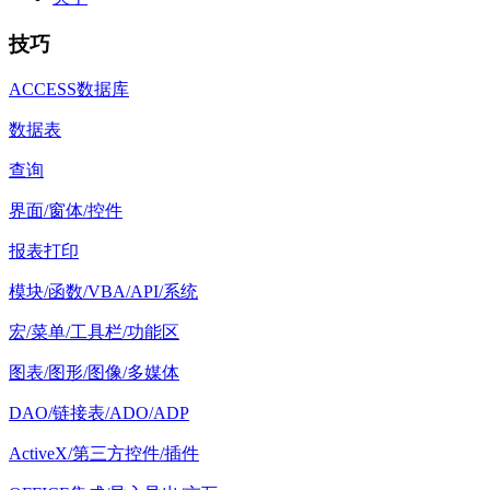
技巧
ACCESS数据库
数据表
查询
界面/窗体/控件
报表打印
模块/函数/VBA/API/系统
宏/菜单/工具栏/功能区
图表/图形/图像/多媒体
DAO/链接表/ADO/ADP
ActiveX/第三方控件/插件