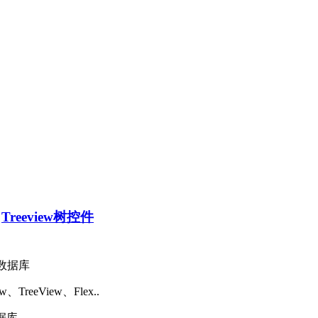
>
Treeview树控件
eView、Flex..