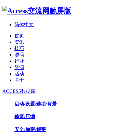
简体中文
首页
资讯
技巧
源码
行业
资源
活动
关于
ACCESS数据库
启动/设置/选项/背景
修复/压缩
安全/加密/解密