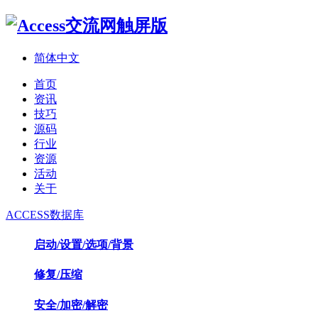
简体中文
首页
资讯
技巧
源码
行业
资源
活动
关于
ACCESS数据库
启动/设置/选项/背景
修复/压缩
安全/加密/解密