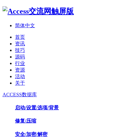
简体中文
首页
资讯
技巧
源码
行业
资源
活动
关于
ACCESS数据库
启动/设置/选项/背景
修复/压缩
安全/加密/解密