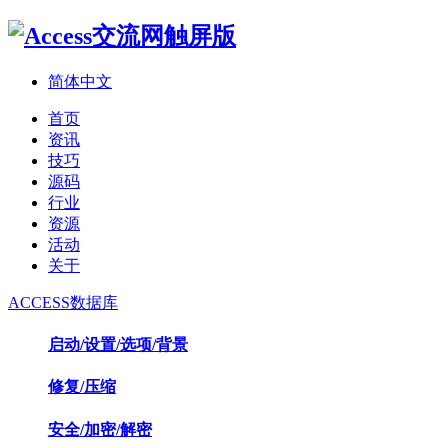
简体中文
首页
资讯
技巧
源码
行业
资源
活动
关于
ACCESS数据库
启动/设置/选项/背景
修复/压缩
安全/加密/解密