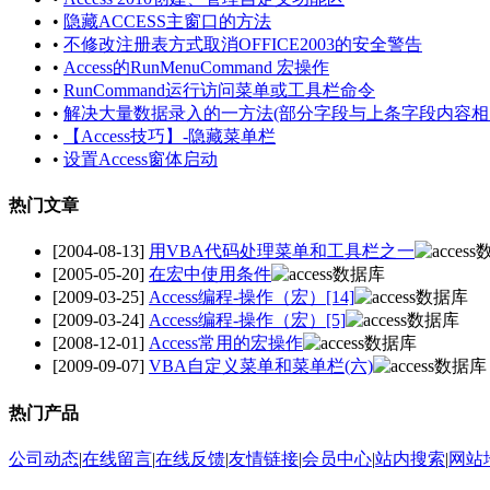
•
隐藏ACCESS主窗口的方法
•
不修改注册表方式取消OFFICE2003的安全警告
•
Access的RunMenuCommand 宏操作
•
RunCommand运行访问菜单或工具栏命令
•
解决大量数据录入的一方法(部分字段与上条字段内容相
•
【Access技巧】-隐藏菜单栏
•
设置Access窗体启动
热门文章
[2004-08-13]
用VBA代码处理菜单和工具栏之一
[2005-05-20]
在宏中使用条件
[2009-03-25]
Access编程-操作（宏）[14]
[2009-03-24]
Access编程-操作（宏）[5]
[2008-12-01]
Access常用的宏操作
[2009-09-07]
VBA自定义菜单和菜单栏(六)
热门产品
公司动态
|
在线留言
|
在线反馈
|
友情链接
|
会员中心
|
站内搜索
|
网站