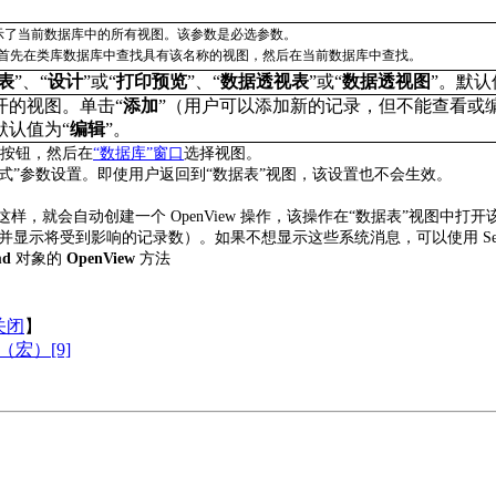
示了当前数据库中的所有视图。该参数是必选参数。
首先在类库数据库中查找具有该名称的视图，然后在当前数据库中查找。
表
”
、
“
设计
”
或
“
打印预览
”
、
“
数据透视表
”
或
“
数据透视图
”
。默认
开的视图。单击
“
添加
”
（用户可以添加新的记录，但不能查看或
默认值为
“
编辑
”
。
”
按钮，然后在
“
数据库”
窗口
选择视图。
式
”
参数设置。即使用户返回到
“
数据表
”
视图，该设置也不会生效。
这样，就会自动创建一个
OpenView
操作，该操作在
“
数据表
”
视图中打开
并显示将受到影响的记录数）。如果不想显示这些系统消息，可以使用
Se
md
对象的
OpenView
方法
关闭
】
作（宏）[9]