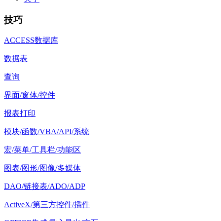
技巧
ACCESS数据库
数据表
查询
界面/窗体/控件
报表打印
模块/函数/VBA/API/系统
宏/菜单/工具栏/功能区
图表/图形/图像/多媒体
DAO/链接表/ADO/ADP
ActiveX/第三方控件/插件