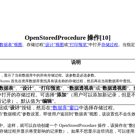
OpenStoredProcedure
操作
[10]
数据表”
视图
、存储过程
“
设计”
视图
或
“
打印预览”
中打开
存储过程
。当指定
说明
中，显示了当前数据库中的所有存储过程。该参数是必选参数。
 Access
首先在类库数据库查找具有该名称的存储过程，然后再在当前数据库中查找。
数据表
”
、
“
设计
”
、
“
打印预览
”
、
“
数据透视表
”
或
“
数据透视图
”
。
中打开的存储过程。可选择
“
添加
”
（用户可以添加新记录，但是
看记录）。默认值为
“
编辑
”
。
钮或
“
设计
”
按钮，然后在
“
数据库”
窗口
中选择存储过程。
的
“
数据模式
”
参数设置。即使用户返回到
“
数据表
”
视图，该设置也不会生
中。这样，就可以自动创建一个
OpenStoredProcedure
操作，该操作在
“
数
存储过程并显示将受影响的记录数）。如果不想显示这些消息，可以使用