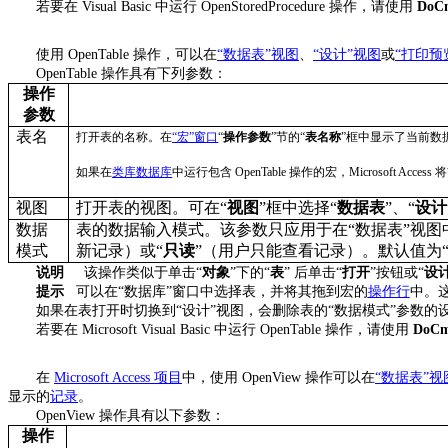
若要在
Visual Basic
中运行
OpenStoredProcedure
操作，请使用
DoC
使用
OpenTable
操作，可以在
“
数据表”
视图
、
“
设计”
视图
或
“
打印预
OpenTable
操作具有下列参数：
操作
参数
表名
打开表的名称。在
“
宏
”
窗口
“
操作参数
”
节的
“
表名称
”
框中显示了当前数
如果在
类库数据库
中运行包含
OpenTable
操作的宏，
Microsoft Access
将
视图
打开表的视图。可在
“
视图
”
框中选择
“
数据表
”
、
“
设计
数据
表的数据输入模式。该参数只应用于在
“
数据表
”
视图
模式
新记录）或
“
只读
”
（用户只能查看记录）。默认值为
说明
该操作类似于单击
“
对象
”
下的
“
表
”
后单击
“
打开
”
按钮或
“
设
提示
可以在
“
数据库
”
窗口中选择表，并将其拖到宏的
操作行
中。
如果在表打开时切换到
“
设计
”
视图，会删除表的
“
数据模式
”
参数的
若要在
Microsoft Visual Basic
中运行
OpenTable
操作，请使用
DoC
在
Microsoft Access
项目
中，使用
OpenView
操作可以在
“
数据表”
视
显示的
记录
。
OpenView
操作具有以下参数：
操作