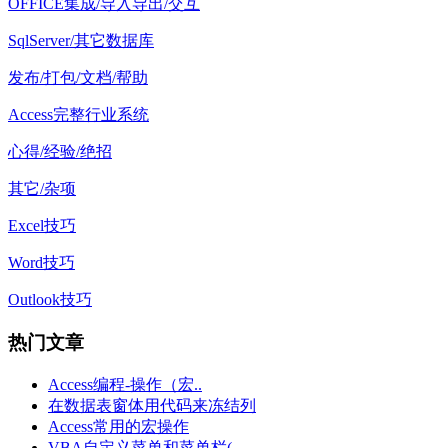
OFFICE集成/导入导出/交互
SqlServer/其它数据库
发布/打包/文档/帮助
Access完整行业系统
心得/经验/绝招
其它/杂项
Excel技巧
Word技巧
Outlook技巧
热门文章
Access编程-操作（宏..
在数据表窗体用代码来冻结列
Access常用的宏操作
VBA自定义菜单和菜单栏(..