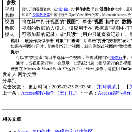
参数
视图
要打开的视图名称。在
“
宏
”
窗口
的
“
操作参数
”
节的
“
视图名称
”
框中，显
名称
如果在
类库数据库
中运行包含
OpenView
操作的宏，
Microsoft Access
会
视图
将在其中打开视图的
“
视图
”
。单击
“
视图
”
框中的
“
数据
数据
视图的数据输入模式。仅应用于在
“
数据表
”
视图中打
模式
可添加新的记录）或
“
只读
”
（用户只能查看记录）。
说明
该操作类似单击
“
对象
”
下
“
查询
”
后单击
“
打开
”
按钮或
“
设计
如果在视图打开时，切换到
“
设计
”
视图，就会删除该视图的
“
数据模
提示
·
可以在
“
数据库
”
窗口中选择一个视图，并将其拖到宏
操作行
中。
·
通常，当视图运行时，会显示一些系统消息（指明运行的是视图
若要在
Microsoft Visual Basic
中运行
OpenView
操作，请使用
DoC
发布人:网络文章
分享到：
点击次数：
更新时间：2009-03-25 09:03:50 【
打印此页
】 【
上一条：
Access编程-操作（宏）[11]
下一条：
Access编程-操
相关文章
•
Access 2010创建、管理自定义功能区