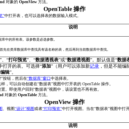
md
对象的
OpenView
方法。
OpenTable
操作
览”
中打开表，也可以选择表的数据输入模式。
说明
据库中的所有表。该参数是必选参数。
首先在类库数据库中查找具有该名称的表，然后再到当前数据库中查找。
”
、
“
打印预览
”
、
“
数据透视表
”
或
“
数据透视图
”
。默认值是
“
数据
中打开的表。可选择
“
添加
”
（用户可以添加新
记录
，但是不能编
“
编辑
”
。
计
”
按钮，然后在
“
数据库”
窗口
中选择表。
这样，可以自动创建在
“
数据表
”
视图中打开表的
OpenTable
操作。
设置。即使用户回到
“
数据表
”
视图中，该设置也不再有效。
md
对象的
OpenTable
方法。
OpenView
操作
图
、视图
“
设计”
视图
或者
“
打印预览”
中打开视图。当在
“
数据表
”
视图中打
说明