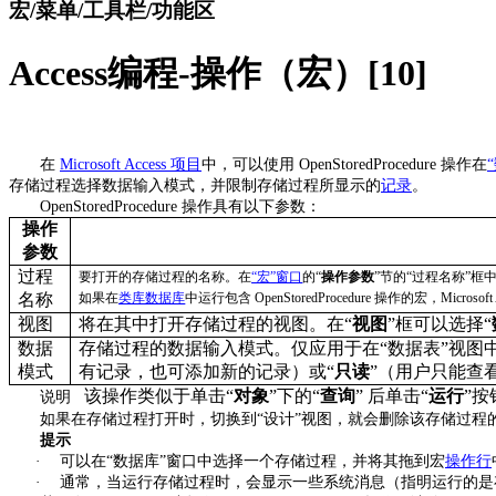
宏/菜单/工具栏/功能区
Access编程-操作（宏）[10]
在
Microsoft Access
项目
中，可以使用
OpenStoredProcedure
操作在
“
存储过程选择数据输入模式，并限制存储过程所显示的
记录
。
OpenStoredProcedure
操作具有以下参数：
操作
参数
过程
要打开的存储过程的名称。在
“
宏
”
窗口
的
“
操作参数
”
节的
“
过程名称
”
框
名称
如果在
类库数据库
中运行包含
OpenStoredProcedure
操作的宏，
Microsoft
视图
将在其中打开存储过程的视图。在
“
视图
”
框可以选择
“
数据
存储过程的数据输入模式。仅应用于在
“
数据表
”
视图
模式
有记录，也可添加新的记录）或
“
只读
”
（用户只能查
该操作类似于单击
“
对象
”
下的
“
查询
”
后单击
“
运行
”
按
说明
如果在存储过程打开时，切换到
“
设计
”
视图，就会删除该存储过程
提示
·
可以在
“
数据库
”
窗口中选择一个存储过程，并将其拖到宏
操作行
·
通常，当运行存储过程时，会显示一些系统消息（指明运行的是