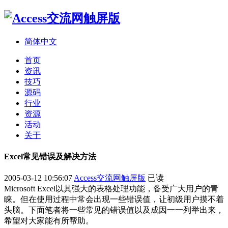
简体中文
首页
资讯
技巧
源码
行业
资源
活动
关于
Excel常见错误及解决方法
2005-03-12 10:56:07
Access交流网触屏版
已读
Microsoft Excel以其强大的表格处理功能，备受广大用户的青
睐。但在使用过程中常会出现一些错误值，让初级用户摸不着
头脑。下面笔者将一些常见的错误值以及成因一一列举出来，
希望对大家能有所帮助。