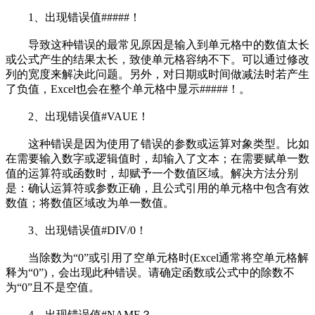
1、出现错误值#####！
导致这种错误的最常见原因是输入到单元格中的数值太长
或公式产生的结果太长，致使单元格容纳不下。可以通过修改
列的宽度来解决此问题。另外，对日期或时间做减法时若产生
了负值，Excel也会在整个单元格中显示#####！。
2、出现错误值#VAUE！
这种错误是因为使用了错误的参数或运算对象类型。比如
在需要输入数字或逻辑值时，却输入了文本；在需要赋单一数
值的运算符或函数时，却赋予一个数值区域。解决方法分别
是：确认运算符或参数正确，且公式引用的单元格中包含有效
数值；将数值区域改为单一数值。
3、出现错误值#DIV/0！
当除数为“0”或引用了空单元格时(Excel通常将空单元格解
释为“0”)，会出现此种错误。请确定函数或公式中的除数不
为“0”且不是空值。
4、出现错误值#NAME？