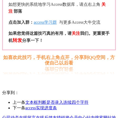
如想更快的系统地学习Access数据库，请点右上角
关
注
部落
点击加入群：
access学习群
与更多Access大牛交流
如果您觉得这篇技巧真的有用，请
关注
我们。更重要手
转发
机
分享一下！
如喜欢此技巧，手机右上角点开，分享到QQ空间，方
便自己以后看
分享到：
上一条
文本框判断是否录入连续四个字符
下一条
access实现进度条
公司动态
在线留言
在线反馈
友情链接
会员中心
站内搜索
网站地