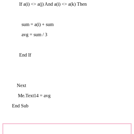
If a(i) <> a(j) And a(i) <> a(k) Then
sum = a(i) + sum
avg = sum / 3
End If
Next
Me.Text14 = avg
End Sub