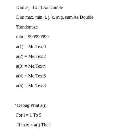
Dim a(1 To 5) As Double
Dim max, min, i, j, k, avg, sum As Double
'Randomize
min = 999999999
a(1) = Me.Text0
a(2) = Me.Text2
a(3) = Me.Text4
a(4) = Me.Text6
a(5) = Me.Text8
' Debug.Print a(i);
For i = 1 To 5
If max < a(i) Then