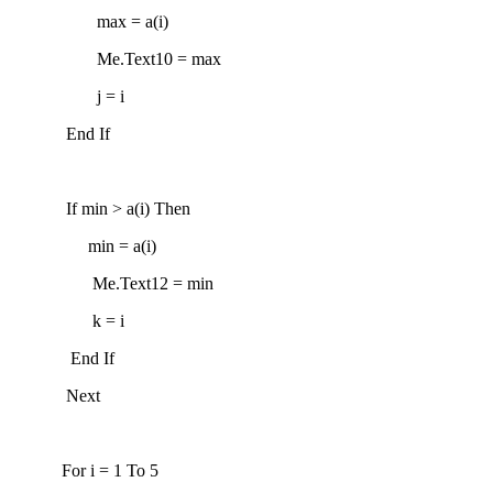
max = a(i)
Me.Text10 = max
j = i
End If
If min > a(i) Then
min = a(i)
Me.Text12 = min
k = i
End If
Next
For i = 1 To 5