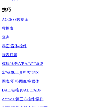
技巧
ACCESS数据库
数据表
查询
界面/窗体/控件
报表打印
模块/函数/VBA/API/系统
宏/菜单/工具栏/功能区
图表/图形/图像/多媒体
DAO/链接表/ADO/ADP
ActiveX/第三方控件/插件