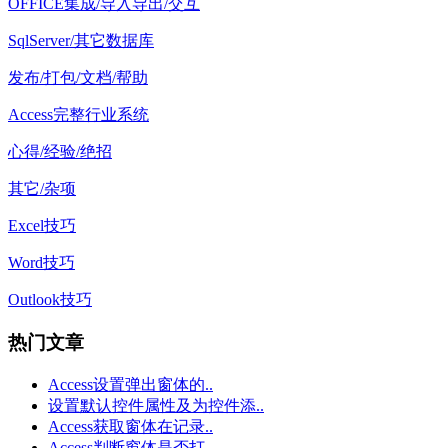
OFFICE集成/导入导出/交互
SqlServer/其它数据库
发布/打包/文档/帮助
Access完整行业系统
心得/经验/绝招
其它/杂项
Excel技巧
Word技巧
Outlook技巧
热门文章
Access设置弹出窗体的..
设置默认控件属性及为控件添..
Access获取窗体在记录..
Access判断窗体是否打..