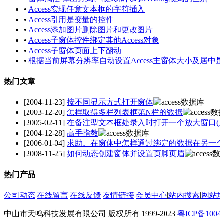
•
Access实现任意文本框的字符插入
•
Access引用是变量的控件
•
Access添加图片删除图片和更改图片
•
Access子窗体控件绑定其他Access对象
•
Access子窗体页面上下翻动
•
根据当前屏幕分辨率自动设置Access主窗体大小及居中
热门文章
[2004-11-23]
按不同显示方式打开窗体
[2003-12-20]
怎样取得多栏列表框第N栏的数据
[2005-02-11]
在备注型文本框处录入时打开一个放大窗口(
[2004-12-28]
高手指教
[2006-01-04]
求助。在窗体中怎样通过绑定的数据在另一
[2008-11-25]
如何动态创建窗体并设置页脚页眉
热门产品
公司动态
|
在线留言
|
在线反馈
|
友情链接
|
会员中心
|
站内搜索
|
网站
中山市天鸣科技发展有限公司 版权所有 1999-2023
粤ICP备100