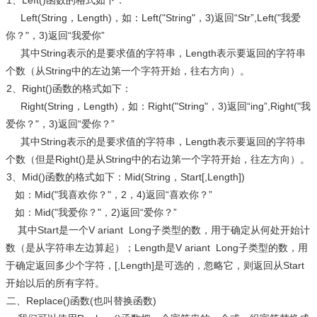
1、Left()函数的格式如下：
Left(String，Length)，如：Left("String"，3)返回“Str”,Left("我爱
你？"，3)返回“我爱你”
其中String表示的是要求值的字符串，Length表示要返回的字符串
个数（从String中的左边第一个字符开始，往右方向）。
2、Right()函数的格式如下：
Right(String，Length)，如：Right("String"，3)返回“ing”,Right("我
爱你？"，3)返回“爱你？”
其中String表示的是要求值的字符串，Length表示要返回的字符串
个数（但是Right()是从String中的右边第一个字符开始，往左方向）。
3、Mid()函数的格式如下：Mid(String，Start[,Length])
如：Mid("我喜欢你？"，2，4)返回“喜欢你？”
如：Mid("我爱你？"，2)返回“爱你？”
其中Start是一个V ariant Long子类型的数，用于确定从何处开始计
数（是从字符串左边算起）；Length是V ariant Long子类型的数，用
于确定返回多少个字符，[,Length]是可选的，忽略它，则返回从Start
开始以后的所有字符。
二、Replace()函数(也叫替换函数)