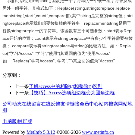
我们可以使用Replace()函数把一个字符串的一个或一组字符替换成
另外一组字符。其格式如下：Replace(string,stringtoreplace,replace
mentstring[,start[,count[,compare]]]);其中string是完整的string值；stri
ngtoreplace表示我们想要替换掉的字符串；replacementstring是用于
替换stringtoreplace的字符串。该函数有三个可选参数：start表示Repl
ace开始的位置；count表示在stringtoreplace中有多少个字符需要被替
换； compare表示将stringtoreplace与string的比较方法。如： Repla
ce("学习Access","学习","使用")其返回的值为“使用Access”
如： Replace("学习Access","学习","")其返回的值为“Access”
分享到：
上一条
了解access中的相除(/)和整除(\)区别
下一条
【技巧】Access选项组边框变为圆角边框
公司动态
在线留言
在线反馈
友情链接
会员中心
站内搜索
网站地
图
电脑版
|
触屏版
Powered by
MetInfo 5.3.12
©2008-2026
www.metinfo.cn