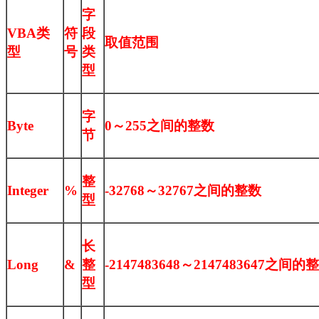
字
VBA类
符
段
取值范围
型
号
类
型
字
Byte
0～255之间的整数
节
整
Integer
%
-32768～32767之间的整数
型
长
Long
&
整
-2147483648～2147483647之间的
型