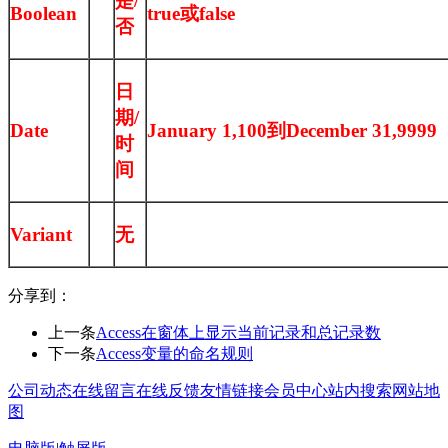
是/
Boolean
true或false
否
日
期/
Date
January 1,100到December 31,9999
时
间
Variant
无
分享到：
上一条
Access在窗体上显示当前记录和总记录数
下一条
Access变量的命名规则
公司动态
在线留言
在线反馈
友情链接
会员中心
站内搜索
网站地
图