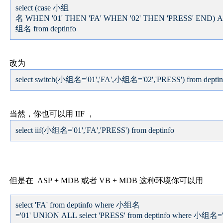
select (case 小组
名 WHEN '01' THEN 'FA' WHEN '02' THEN 'PRESS' END) 
组名 from deptinfo
改为
select switch(小组名='01','FA',小组名='02','PRESS') from deptin
当然，你也可以用 IIF ，
select iif(小组名='01','FA','PRESS') from deptinfo
但是在 ASP + MDB 或者 VB + MDB 这种环境你可以用
select 'FA' from deptinfo where 小组名
='01' UNION ALL select 'PRESS' from deptinfo where 小组名='