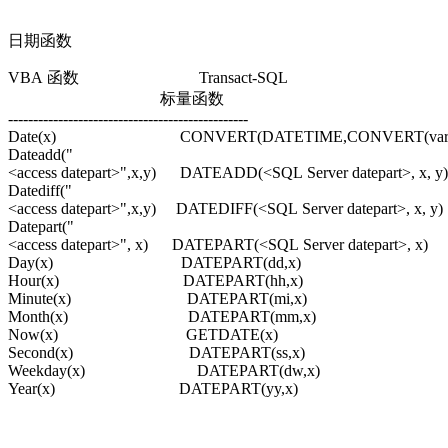
日期函数
VBA 函数 Transact-SQL
标量函数
------------------------------------------------
Date(x) CONVERT(DATETIME,CONVERT(varchar
Dateadd("
<access datepart>",x,y) DATEADD(<SQL Server datepart>, x, y
Datediff("
<access datepart>",x,y) DATEDIFF(<SQL Server datepart>, x, y)
Datepart("
<access datepart>", x) DATEPART(<SQL Server datepart>, x)
Day(x) DATEPART(dd,x)
Hour(x) DATEPART(hh,x)
Minute(x) DATEPART(mi,x)
Month(x) DATEPART(mm,x)
Now(x) GETDATE(x)
Second(x) DATEPART(ss,x)
Weekday(x) DATEPART(dw,x)
Year(x) DATEPART(yy,x)