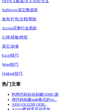
OFFICE集成/导入导出/交互
SqlServer/其它数据库
发布/打包/文档/帮助
Access完整行业系统
心得/经验/绝招
其它/杂项
Excel技巧
Word技巧
Outlook技巧
热门文章
利用代码自动创建ODBC源
用代码创建mdb格式的Ac..
ADO,OLEDB,ODB..
Access数据库手动添加..