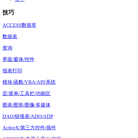
技巧
ACCESS数据库
数据表
查询
界面/窗体/控件
报表打印
模块/函数/VBA/API/系统
宏/菜单/工具栏/功能区
图表/图形/图像/多媒体
DAO/链接表/ADO/ADP
ActiveX/第三方控件/插件