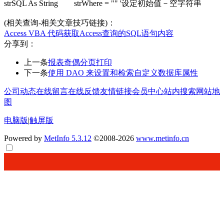
strSQL As String strWhere = "" '设定初始值－空字符串
(相关查询-相关文章技巧链接)：
Access VBA 代码获取Access查询的SQL语句内容
分享到：
上一条
报表奇偶分页打印
下一条
使用 DAO 来设置和检索自定义数据库属性
公司动态
在线留言
在线反馈
友情链接
会员中心
站内搜索
网站地
图
电脑版
|
触屏版
Powered by
MetInfo 5.3.12
©2008-2026
www.metinfo.cn