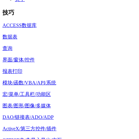
技巧
ACCESS数据库
数据表
查询
界面/窗体/控件
报表打印
模块/函数/VBA/API/系统
宏/菜单/工具栏/功能区
图表/图形/图像/多媒体
DAO/链接表/ADO/ADP
ActiveX/第三方控件/插件