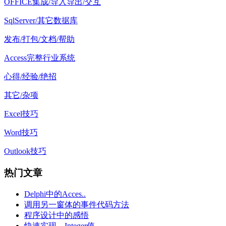
OFFICE集成/导入导出/交互
SqlServer/其它数据库
发布/打包/文档/帮助
Access完整行业系统
心得/经验/绝招
其它/杂项
Excel技巧
Word技巧
Outlook技巧
热门文章
Delphi中的Acces..
调用另一窗体的事件代码方法
程序设计中的感悟
快速实现 Integer值..