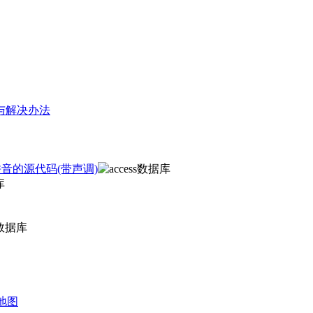
与解决办法
音的源代码(带声调)
地图