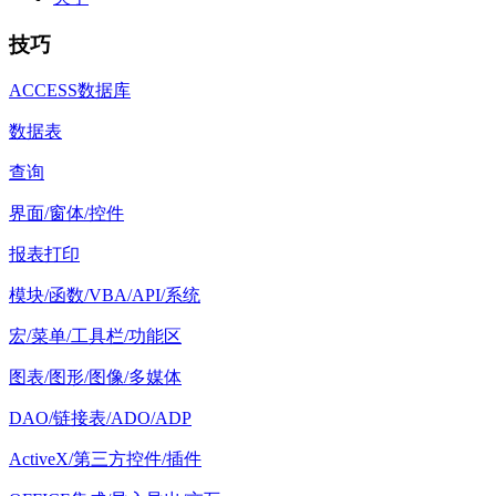
技巧
ACCESS数据库
数据表
查询
界面/窗体/控件
报表打印
模块/函数/VBA/API/系统
宏/菜单/工具栏/功能区
图表/图形/图像/多媒体
DAO/链接表/ADO/ADP
ActiveX/第三方控件/插件