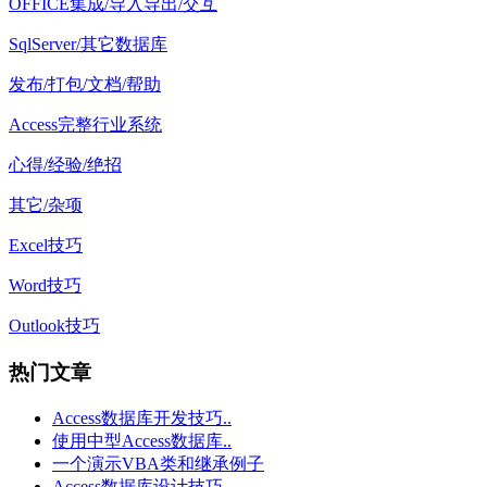
OFFICE集成/导入导出/交互
SqlServer/其它数据库
发布/打包/文档/帮助
Access完整行业系统
心得/经验/绝招
其它/杂项
Excel技巧
Word技巧
Outlook技巧
热门文章
Access数据库开发技巧..
使用中型Access数据库..
一个演示VBA类和继承例子
Access数据库设计技巧..