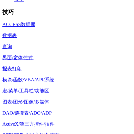
技巧
ACCESS数据库
数据表
查询
界面/窗体/控件
报表打印
模块/函数/VBA/API/系统
宏/菜单/工具栏/功能区
图表/图形/图像/多媒体
DAO/链接表/ADO/ADP
ActiveX/第三方控件/插件