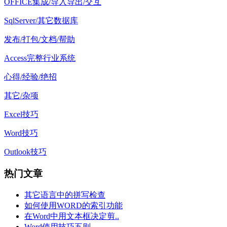
OFFICE集成/导入导出/交互
SqlServer/其它数据库
发布/打包/文档/帮助
Access完整行业系统
心得/经验/绝招
其它/杂项
Excel技巧
Word技巧
Outlook技巧
热门文章
其它语言中的拼写检查
如何使用WORD的索引功能
在Word中用文本框决定剪..
Word使用技巧五则