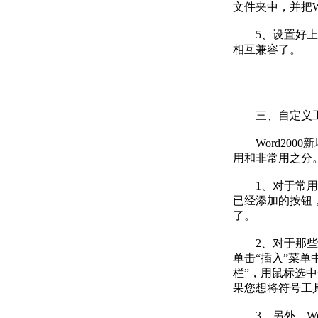
文件夹中，并把Wps
5、设置好上面的
相互兼容了。
三、自定义工
Word200
用和非常用之分
1、对于常用工
已经添加的按钮
了。
2、对于那些非
单击“插入”菜单
栏”，用鼠标选
果您想将符号工
3、另外，Wo