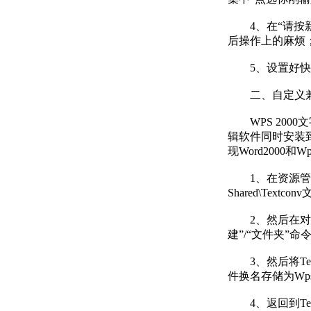
4、在“请按新
后操作上的麻烦
5、设置好快捷
二、自定义兼
WPS 2000
辑软件同时安装
现Word2000和
1、在资源管理器操作窗
Shared\Textco
2、然后在对应
建”/“文件夹”
3、然后将Text
件换名存储为Wps
4、返回到Text