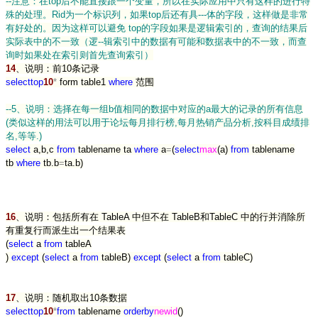
--
注意：在top后不能直接跟一个变量，所以在实际应用中只有这样的进行特
殊的处理。Rid为一个标识列，如果top后还有具---体的字段，这样做是非常
有好处的。因为这样可以避免 top的字段如果是逻辑索引的，查询的结果后
实际表中的不一致（逻--辑索引中的数据有可能和数据表中的不一致，而查
询时如果处在索引则首先查询索引）
14
、说明：前10条记录
select
top
10
*
form table1
where
范围
--
5、说明：选择在每一组b值相同的数据中对应的a最大的记录的所有信息
(类似这样的用法可以用于论坛每月排行榜,每月热销产品分析,按科目成绩排
名,等等.)
select
a,b,c
from
tablename ta
where
a
=
(
select
max
(a)
from
tablename
tb
where
tb.b
=
ta.b)
16
、说明：包括所有在 TableA 中但不在 TableB和TableC 中的行并消除所
有重复行而派生出一个结果表
(
select
a
from
tableA
)
except
(
select
a
from
tableB)
except
(
select
a
from
tableC)
17
、说明：随机取出10条数据
select
top
10
*
from
tablename
order
by
newid
()