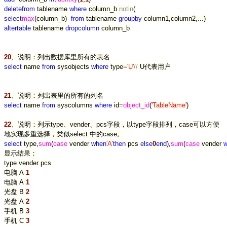
delete
from
tablename
where
column_b
not
in
(
select
max
(column_b)
from
tablename
group
by
column1,column2,...)
alter
table
tablename
drop
column
column_b
20
、说明：列出数据库里所有的表名
select
name
from
sysobjects
where
type
=
'
U
'
//
U代表用户
21
、说明：列出表里的所有的列名
select
name
from
syscolumns
where
id
=
object_id
(
'
TableName
'
)
22
、说明：列示type、vender、pcs字段，以type字段排列，case可以方便
地实现多重选择，类似select 中的case。
select
type,
sum
(
case
vender
when
'
A
'
then
pcs
else
0
end
),
sum
(
case
vender
显示结果：
type vender pcs
电脑 A
1
电脑 A
1
光盘 B
2
光盘 A
2
手机 B
3
手机 C
3