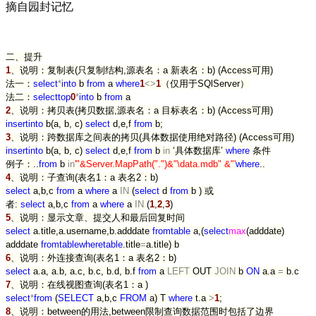
摘自园封记忆
二、提升
1
、说明：复制表(只复制结构,源表名：a 新表名：b) (Access可用)
法一：
select
*
into
b
from
a
where
1
<>
1
（仅用于SQlServer）
法二：
select
top
0
*
into
b
from
a
2
、说明：拷贝表(拷贝数据,源表名：a 目标表名：b) (Access可用)
insert
into
b(a, b, c)
select
d,e,f
from
b;
3
、说明：跨数据库之间表的拷贝(具体数据使用绝对路径) (Access可用)
insert
into
b(a, b, c)
select
d,e,f
from
b
in
‘具体数据库’
where
条件
例子：..
from
b
in
'
"&Server.MapPath(".")&"\data.mdb" &"
'
where
..
4
、说明：子查询(表名1：a 表名2：b)
select
a,b,c
from
a
where
a
IN
(
select
d
from
b ) 或
者:
select
a,b,c
from
a
where
a
IN
(
1
,
2
,
3
)
5
、说明：显示文章、提交人和最后回复时间
select
a.title,a.username,b.adddate
from
table
a,(
select
max
(adddate)
adddate
from
table
where
table
.title
=
a.title) b
6
、说明：外连接查询(表名1：a 表名2：b)
select
a.a, a.b, a.c, b.c, b.d, b.f
from
a
LEFT
OUT
JOIN
b
ON
a.a
=
b.c
7
、说明：在线视图查询(表名1：a )
select
*
from
(
SELECT
a,b,c
FROM
a) T
where
t.a
>
1
;
8
、说明：between的用法,between限制查询数据范围时包括了边界