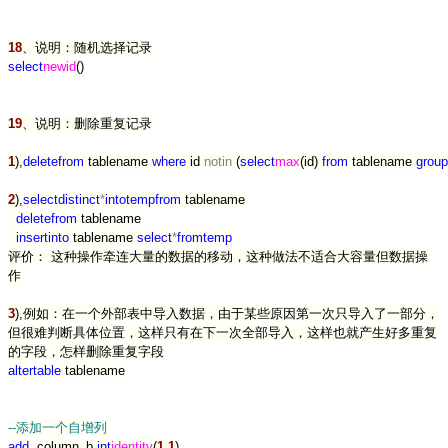
18
、说明：随机选择记录
select
newid
()
19
、说明：删除重复记录
1
),
delete
from
tablename
where
id
not
in
(
select
max
(id)
from
tablename
group
2
),
select
distinct
*
into
temp
from
tablename
delete
from
tablename
insert
into
tablename
select
*
from
temp
评价： 这种操作牵连大量的数据的移动，这种做法不适合大容量但数据操
作
3
),例如：在一个外部表中导入数据，由于某些原因第一次只导入了一部分，
但很难判断具体位置，这样只有在下一次全部导入，这样也就产生好多重复
的字段，怎样删除重复字段
alter
table
tablename
--
添加一个自增列
add
column_b
int
identity
(
1
,
1
)