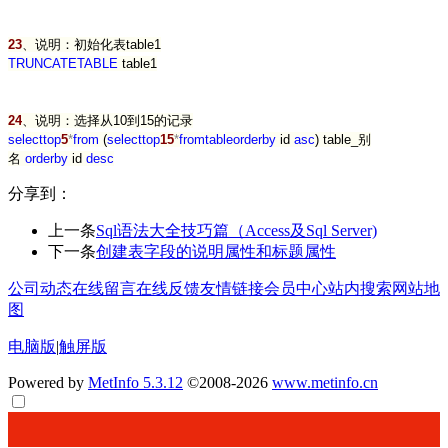
23
、说明：初始化表table1
TRUNCATE
TABLE
table1
24
、说明：选择从10到15的记录
select
top
5
*
from
(
select
top
15
*
from
table
order
by
id
asc
) table_别
名
order
by
id
desc
分享到：
上一条
Sql语法大全技巧篇（Access及Sql Server)
下一条
创建表字段的说明属性和标题属性
公司动态
在线留言
在线反馈
友情链接
会员中心
站内搜索
网站地
图
电脑版
|
触屏版
Powered by
MetInfo 5.3.12
©2008-2026
www.metinfo.cn