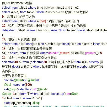
值,
not
between不包括
select
*
from
table1
where
time
between
time1
and
time2
select
a,b,c,
from
table1
where
a
not
between
数值1
and
数值2
9
、说明：
in
的使用方法
select
*
from
table1
where
a
[
not
]
in
(‘值1’,’值2’,’值4’,’值6’)
10
、说明：两张关联表，删除主表中已经在副表中没有的信息
delete
from
table1
where
not
exists
(
select
*
from
table2
where
table1.field1
=
ta
)
11
、说明：四表联查问题：
select
*
from
a
left
inner
join
b
on
a.a
=
b.b
right
inner
join
c
on
a.a
=
c.c
inner
join
12
、说明：日程安排提前五分钟提醒
SQL:
select
*
from
日程安排
where
datediff
(
'
minute
'
,f开始时间,
getdate
())
>
5
13
、说明：一条sql 语句搞定数据库分页
select
top
10
b.
*
from
(
select
top
20
主键字段,排序字段
from
表名
order
by
排
序字段
desc
) a,表名 b
where
b.主键字段
=
a.主键字段
order
by
a.排序字段
具体实现：
关于数据库分页：
declare
@start
int
,
@end
int
@sql
nvarchar
(
600
)
set
@sql
=
’
select
top
’
+
str
(
@end
-
@start
+
1
)
+
’
+
from
T
where
rid
not
in
(
select
top
’
+
str
(
@str
-
1
)
+
’Rid
from
T
where
Rid
>-
1
)’
exec
sp_executesql
@sql