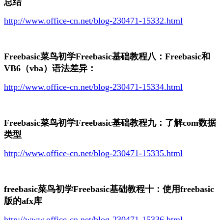
总结
http://www.office-cn.net/blog-230471-15332.html
Freebasic菜鸟初学Freebasic基础教程八：Freebasic和
VB6（vba）语法差异：
http://www.office-cn.net/blog-230471-15334.html
Freebasic菜鸟初学Freebasic基础教程九：了解com数据
类型
http://www.office-cn.net/blog-230471-15335.html
freebasic菜鸟初学Freebasic基础教程十：使用freebasic
版的afx库
http://www.office-cn.net/blog-230471-15336.html