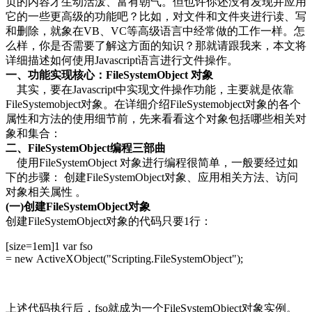
页的内容才生动活泼、富有朝气。但也许你还没有发现并应用
它的一些更高级的功能吧？比如，对文件和文件夹进行读、写
和删除，就象在VB、VC等高级语言中经常做的工作一样。怎
么样，你是否需要了解这方面的知识？那就请跟我来，本文将
详细描述如何使用Javascript语言进行文件操作。
一、功能实现核心：FileSystemObject 对象
其实，要在Javascript中实现文件操作功能，主要就是依靠
FileSystemobject对象。在详细介绍FileSystemobject对象的各个
属性和方法的使用细节前，先来看看这个对象包括哪些相关对
象和集合：
二、FileSystemObject编程三部曲
使用FileSystemObject 对象进行编程很简单，一般要经过如
下的步骤： 创建FileSystemObject对象、应用相关方法、访问
对象相关属性 。
(一)创建FileSystemObject对象
创建FileSystemObject对象的代码只要1行：
[size=1em]
1 var fso
= new ActiveXObject("Scripting.FileSystemObject");
上述代码执行后，fso就成为一个FileSystemObject对象实例。