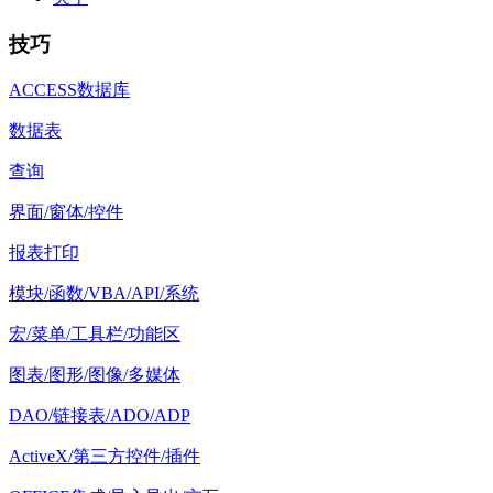
技巧
ACCESS数据库
数据表
查询
界面/窗体/控件
报表打印
模块/函数/VBA/API/系统
宏/菜单/工具栏/功能区
图表/图形/图像/多媒体
DAO/链接表/ADO/ADP
ActiveX/第三方控件/插件