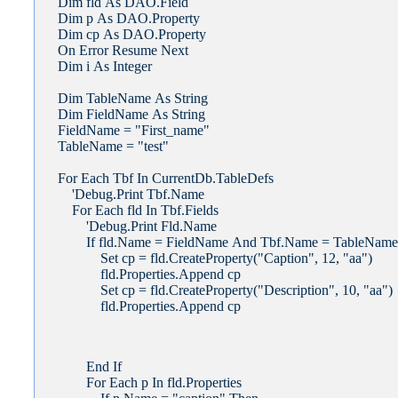
Dim fld As DAO.Field
Dim p As DAO.Property
Dim cp As DAO.Property
On Error Resume Next
Dim i As Integer
Dim TableName As String
Dim FieldName As String
FieldName = "First_name"
TableName = "test"
For Each Tbf In CurrentDb.TableDefs
'Debug.Print Tbf.Name
For Each fld In Tbf.Fields
'Debug.Print Fld.Name
If fld.Name = FieldName And Tbf.Name = TableName
Set cp = fld.CreateProperty("Caption", 12, "aa")
fld.Properties.Append cp
Set cp = fld.CreateProperty("Description", 10, "aa")
fld.Properties.Append cp
End If
For Each p In fld.Properties