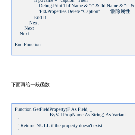
If p.Name = "caption" Then
Debug.Print Tbf.Name & ":" & fld.Name & ":" & "pro
'Fld.Properties.Delete "Caption" '删除属性
End If
Next
Next
Next
End Function
下面再给一段函数
Function GetFieldProperty(F As Field, _
ByVal PropName As String) As Variant
'
' Returns NULL if the property doesn't exist
'