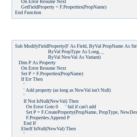
On Error Resume Next
GetFieldProperty = F.Properties(PropName)
End Function
Sub ModifyFieldProperty(F As Field, ByVal PropName As Str
ByVal PropType As Long, _
ByVal NewVal As Variant)
Dim P As Property
On Error Resume Next
Set P = F.Properties(PropName)
If Err Then
'
' Add property (as long as NewVal isn't Null)
'
If Not IsNull(NewVal) Then
On Error Goto 0 ' fail if can't add
Set P = F.CreateProperty(PropName, PropType, NewDes
F.Properties.Append P
End If
ElseIf IsNull(NewVal) Then
'