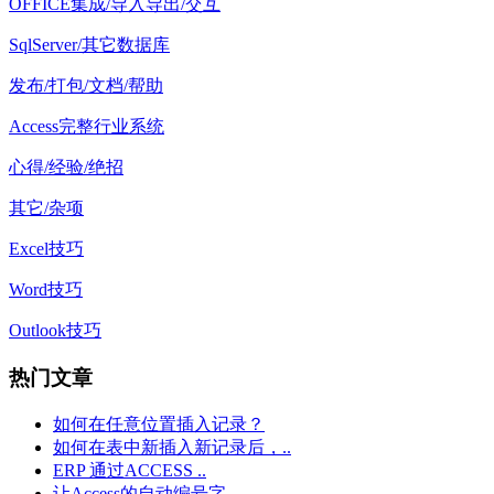
OFFICE集成/导入导出/交互
SqlServer/其它数据库
发布/打包/文档/帮助
Access完整行业系统
心得/经验/绝招
其它/杂项
Excel技巧
Word技巧
Outlook技巧
热门文章
如何在任意位置插入记录？
如何在表中新插入新记录后，..
ERP 通过ACCESS ..
让Access的自动编号字..