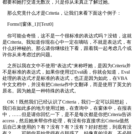
都要和她打交道无数次，只是你从未真正了解过她。
那么究竟什么才是Critetia，让我们来看下面这个例子：
Forms![窗体_1]![Text0]
你可能会奇怪，这不是一个很标准的表达式吗？没错，这就
是Criteria。我知道你现在心中一定在嘀咕，不就是表达式，有
什么好神秘的。那么请你继续往下看，跟着我一起考虑几个或
许你从未考虑过的问题。
之所以我在文中不使用“表达式”来称呼她，是因为Criteria并
不是标准的表达式，如果你使用过Eval函，你就会知道，Eval
处理的表达式才是标准的表达式，也正是因为如此，在VBA
中文文档中，并没有把Criteria作中文翻译，而是使用了英文的
原名。因为她是一种特殊的表达式。
OK！既然我们已经认识了Criteria，我们一定可以回想起，
我们在如此多的地方使用过她，在查询中，在窗体中，在报表
中，……但是请你回忆一下，是不是每次都是你把Criteria告诉
access，然后她来帮你作处理，有没有你直接求出Criteria值然
后自己来使用的？有？没有？有？没有？好好想想，到底有没
有？ 可能你开始觉得有点疑惑了，好像真的没有。不必疑