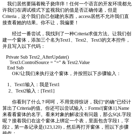
我们居然要隔着靴子挠痒痒！任何一个语言的开发环境都允
许我们在调试模式下监视我们的值是否正确传递，但是
Criteria，这个我们自己创建的东西，access居然不允许我们直
接查看她的结果。你不让，我偏要！
经过一番尝试，我找到了一种Criteria求值方法。让我们创
建一个窗体，添加三个名为Text1、Text2、Text3的文本控件，
并且写入以下代码：
Private Sub Text2_AfterUpdate()
Text3.ControlSource = "=" & Text2.Value
End Sub
OK!让我们来执行这个窗体，并按照以下步骤输入：
1、Text1输入：我是Text1
2、Text2输入：[Text1]
你看到了什么？呵呵，不用觉得惊讶，我们“的确”已经计
算出了Criteria的值。你还可以尝试输入：Forms![窗体1].Name
来看看窗体的名字。看来对象的解读没有问题，那么SQL字段
呢？接着我们在这个窗体上绑定一个表，里面包含字段1，字
段2，第一条记录是(123,120)，然后再打开窗体，照以下步骤
操作：