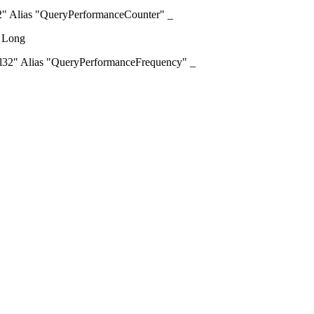
2" Alias "QueryPerformanceCounter" _
Long
el32" Alias "QueryPerformanceFrequency" _