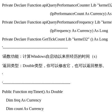
Private Declare Function apiQueryPerformanceCounter Lib "kernel3
(lpPerformanceCount As Currency) As 
Private Declare Function apiQueryPerformanceFrequency Lib "kern
(lpFrequency As Currency) As Long
Private Declare Function GetTickCount Lib "kernel32" () As Long
'----------------------------------------------------
'函数功能：计算Windows自启动以来所经历的时间（s）
'返回类型：Double类型，你可以修改它，也可以返回整形。
'
'------------------------------------------------------
Public Function myTimer() As Double
Dim freq As Currency
Dim count As Currency