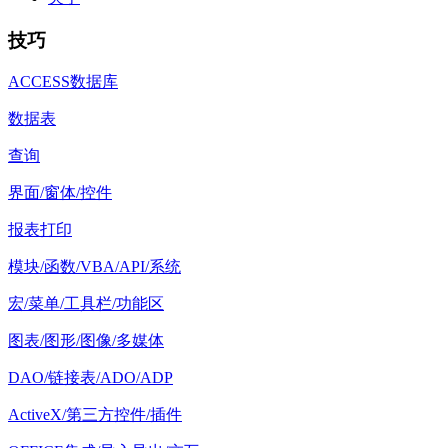
技巧
ACCESS数据库
数据表
查询
界面/窗体/控件
报表打印
模块/函数/VBA/API/系统
宏/菜单/工具栏/功能区
图表/图形/图像/多媒体
DAO/链接表/ADO/ADP
ActiveX/第三方控件/插件