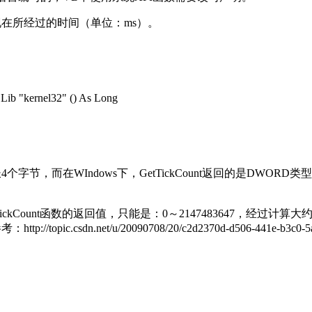
以来到现在所经过的时间（单位：ms）。
b "kernel32" () As Long
型，长4个字节，而在WIndows下，GetTickCount返回的是D
为GetTickCount函数的返回值，只能是：0～2147483647，经过
csdn.net/u/20090708/20/c2d2370d-d506-441e-b3c0-5aa3