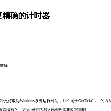
mer更精确的计时器
y 更准确
requency 是一种更好取得Windows系统运行时间，且不同于GetTickCount的方
++语言编写的，VB中使用系统API函数需要改写声明。