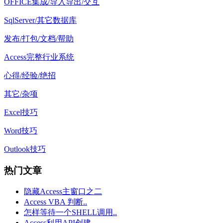
OFFICE集成/导入导出/交互
SqlServer/其它数据库
发布/打包/文档/帮助
Access完整行业系统
心得/经验/绝招
其它/杂项
Excel技巧
Word技巧
Outlook技巧
热门文章
隐藏Access主窗口之二
Access VBA 判断..
怎样等待一个SHELL调用..
Access利用API创建..