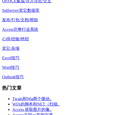
OFFICE集成/导入导出/交互
SqlServer/其它数据库
发布/打包/文档/帮助
Access完整行业系统
心得/经验/绝招
其它/杂项
Excel技巧
Word技巧
Outlook技巧
热门文章
Twain和Wia两个驱动..
WIA的脚本和NET（扫描..
Access 获取图片的像..
Access在同一页面中调..