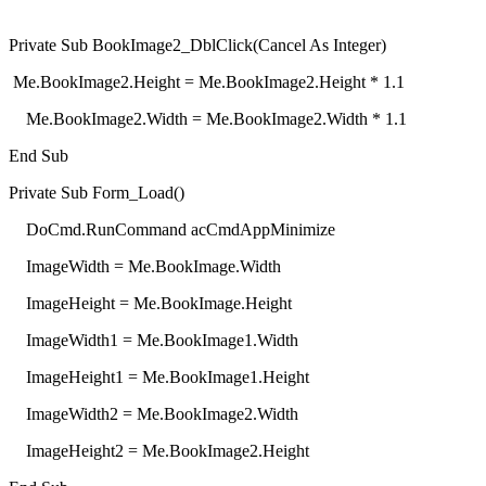
Private Sub BookImage2_DblClick(Cancel As Integer)
Me.BookImage2.Height = Me.BookImage2.Height * 1.1
Me.BookImage2.Width = Me.BookImage2.Width * 1.1
End Sub
Private Sub Form_Load()
DoCmd.RunCommand acCmdAppMinimize
ImageWidth = Me.BookImage.Width
ImageHeight = Me.BookImage.Height
ImageWidth1 = Me.BookImage1.Width
ImageHeight1 = Me.BookImage1.Height
ImageWidth2 = Me.BookImage2.Width
ImageHeight2 = Me.BookImage2.Height