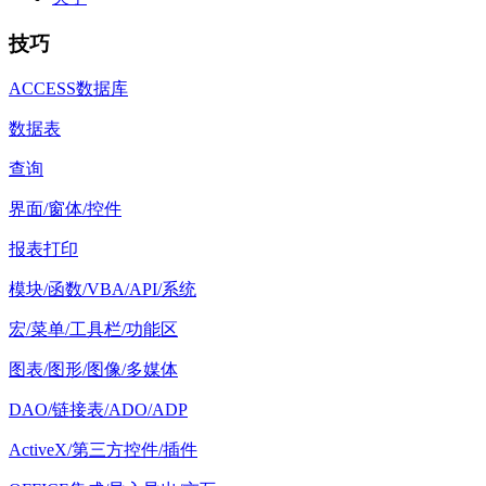
技巧
ACCESS数据库
数据表
查询
界面/窗体/控件
报表打印
模块/函数/VBA/API/系统
宏/菜单/工具栏/功能区
图表/图形/图像/多媒体
DAO/链接表/ADO/ADP
ActiveX/第三方控件/插件