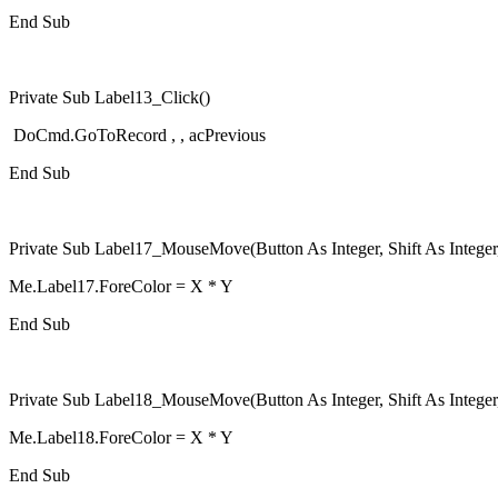
End Sub
Private Sub Label13_Click()
DoCmd.GoToRecord , , acPrevious
End Sub
Private Sub Label17_MouseMove(Button As Integer, Shift As Integer,
Me.Label17.ForeColor = X * Y
End Sub
Private Sub Label18_MouseMove(Button As Integer, Shift As Integer,
Me.Label18.ForeColor = X * Y
End Sub